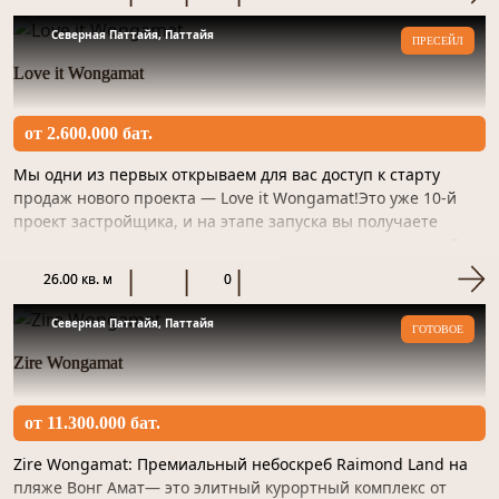
Северная Паттайя, Паттайя
ПРЕСЕЙЛ
Love it Wongamat
от 2.600.000 бат.
Мы одни из первых открываем для вас доступ к старту
продаж нового проекта — Love it Wongamat!Это уже 10-й
проект застройщика, и на этапе запуска вы получаете
главное преимущество — лучшие цены и максимальный
выбор планир...
26.00 кв. м
0
Северная Паттайя, Паттайя
ГОТОВОЕ
Zire Wongamat
от 11.300.000 бат.
Zire Wongamat: Премиальный небоскреб Raimond Land на
пляже Вонг Амат— это элитный курортный комплекс от