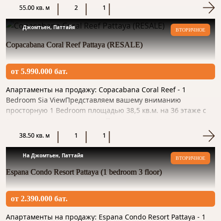
материалом и готово к прож...
55.00 кв. м
2
1
Джомтьен, Паттайя
ВТОРИЧНОЕ
Copacabana Coral Reef Pattaya (RESALE)
от 5.990.000 бат.
Апартаменты на продажу: Copacabana Coral Reef - 1
Bedroom Sia ViewПредставляем вашему вниманию
просторную 1 Bedroom площадью 38,5 кв.м. на 36 этаже с
прекрасным видом на море. Пространство отделано
качественным материало...
38.50 кв. м
1
1
На Джомтьен, Паттайя
ВТОРИЧНОЕ
Espana Condo Resort Pattaya (1 bedroom 3 floor)
от 2.390.000 бат.
Апартаменты на продажу: Espana Condo Resort Pattaya - 1