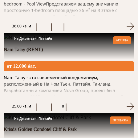
bedroom - Pool ViewПредставляем вашему вниманию
просторную 1-bedroom площадью 36 м² на 3 этаже с
прекрасным видом на бассейн. Пространство отделано
качественным мат...
36.00 кв. м
На Джомтьен, Паттайя
АРЕНДА
Nam Talay (RENT)
от 12.000 бат.
Nam Talay - это современный кондоминиум,
расположенный в На Чом Тьен, Паттайя, Таиланд.
Разработанный компанией Nova Group, проект был
завершен в 2015 году. Комплекс состоит из двух зданий и
находится всего в нескольких...
25.00 кв. м
0
На Джомтьен, Паттайя
ПРОДАЖА
Krisda Golden Condotel Cliff & Park