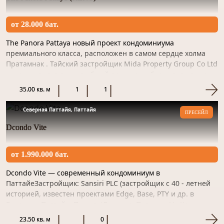
от 28.000 бат.
The Panora Pattaya новый проект кондоминиума
премиального класса, расположен в самом сердце холма
Пратамнак . Тайский застройщик Mida Property Group Co Ltd
реализует этот проект общей площадью более пяти тысяч
квадратны...
35.00 кв. м
1
1
Северная Паттайя, Паттайя
ПРЕСЕЙЛ
Dcondo Vite
от 1.990.000 бат.
Dcondo Vite — современный кондоминиум в
ПаттайеЗастройщик: Sansiri PLC (застройщик с 40 - летней
историей, известен проектами Edge, Base, PTY и др. в
Бангкоке, Паттайе, Пхукете)Локация: Потисан, На Клуэа,
Банг Ламунг, Чо...
23.50 кв. м
0