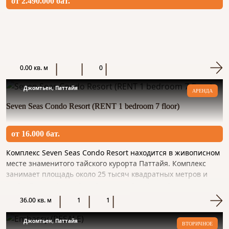
от 2.490.000 бат.
0.00 кв. м
0
Джомтьен, Паттайя
АРЕНДА
Seven Seas Condo Resort (RENT 1 bedroom 7 floor)
от 16.000 бат.
Комплекс Seven Seas Condo Resort находится в живописном
месте знаменитого тайского курорта Паттайя. Комплекс
занимает площадь около 25 тысяч квадратных метров и
состоит из семи оригинальных корпусов, соединенных
между со...
36.00 кв. м
1
1
Джомтьен, Паттайя
ВТОРИЧНОЕ