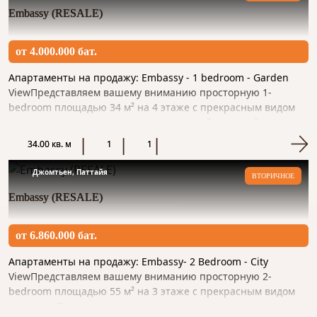
Embassy (RESALE)
от 4.000.000 бат.
Апартаменты на продажу: Embassy - 1 bedroom - Garden
ViewПредставляем вашему вниманию просторную 1-
bedroom площадью 34 м² на 4 этаже с прекрасным видом
на сад. Квартира сдаётся с качественной отделкой,
мебелью и необходи...
34.00 кв. м
1
1
Джомтьен, Паттайя
ВТОРИЧНОЕ
Embassy (RESALE)
от 6.860.000 бат.
Апартаменты на продажу: Embassy- 2 Bedroom - City
ViewПредставляем вашему вниманию просторную 2-
bedroom площадью 55 м² на 3 этаже с прекрасным видом
на город. Пространство отделано качественным