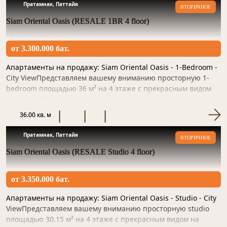
Пратамнак, Паттайя
ВТОРИЧНОЕ
Siam Oriental Oasis (RESALE 1BR 4 floor)
от 3.300.000 бат.
Апартаменты на продажу: Siam Oriental Oasis - 1-Bedroom -
City ViewПредставляем вашему вниманию просторную 1-
bedroom площадью 36 м² на 4 этаже с прекрасным видом
на город. Пространство отделано качественным
материалом и...
36.00 кв. м
Пратамнак, Паттайя
ВТОРИЧНОЕ
Siam Oriental Oasis (RESALE Studio 4 floor)
от 3.350.000 бат.
Апартаменты на продажу: Siam Oriental Oasis - Studio - City
ViewПредставляем вашему вниманию просторную studio
площадью 30.15 м² на 4 этаже с прекрасным видом на