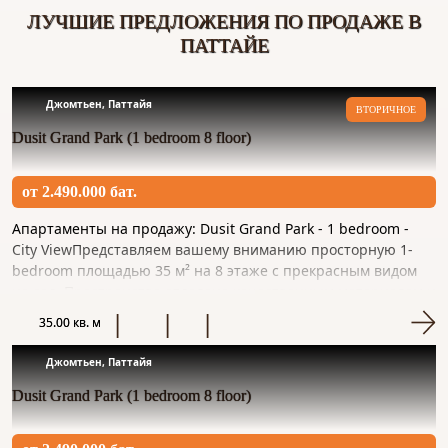
ЛУЧШИЕ ПРЕДЛОЖЕНИЯ ПО ПРОДАЖЕ В
ПАТТАЙЕ
Джомтьен, Паттайя
ВТОРИЧНОЕ
Dusit Grand Park (1 bedroom 8 floor)
от 2.490.000 бат.
Апартаменты на продажу: Dusit Grand Park - 1 bedroom -
City ViewПредставляем вашему вниманию просторную 1-
bedroom площадью 35 м² на 8 этаже с прекрасным видом
на сад. Пространство отделано качественным материалом и
готов...
35.00 кв. м
Джомтьен, Паттайя
Dusit Grand Park (1 bedroom 8 floor)