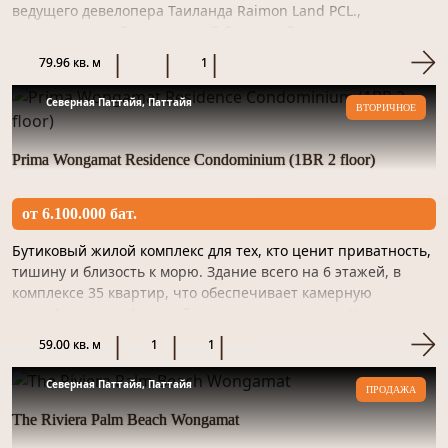
ведущего девелопера Таиланда Raimon Land PCL.,
расположившийся на первой береговой линии в самом
престижном районе С...
79.96 кв. м
1
Северная Паттайя, Паттайя
ВТОРИЧНОЕ
Prima Wongamat Residence Condominium (1BR 2 floor)
от 6.100.000 бат.
Бутиковый жилой комплекс для тех, кто ценит приватность,
тишину и близость к морю. Здание всего на 6 этажей, в
комплексе 35 квартир, что обеспечивает камерную
атмосферу и комфортный уровень проживания.Комплекс
расположен...
59.00 кв. м
1
1
Северная Паттайя, Паттайя
ПРОДАЖА
The Riviera Palm Beach Wongamat