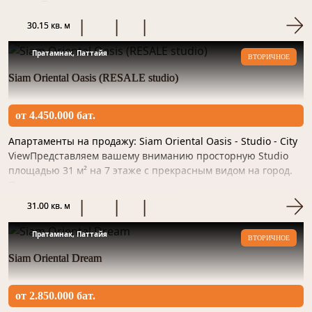
город. Пространство отделано качественным материалом и
гот...
30.15 кв. м
Пратамнак, Паттайя
ВТОРИЧНОЕ
Siam Oriental Oasis (RESALE studio)
от 4.450.000 бат.
Апартаменты на продажу: Siam Oriental Oasis - Studio - City
ViewПредставляем вашему вниманию просторную Studio
площадью 31 м² на 7 этаже с прекрасным видом на город.
Пространство отделано качественным материалом и
готово...
31.00 кв. м
Пратамнак, Паттайя
ВТОРИЧНОЕ
Siam Oriental Dream
от 2.850.000 бат.