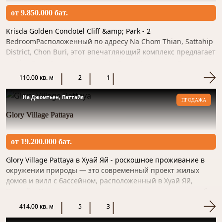
от 9.850.000 бат.
Krisda Golden Condotel Cliff &amp; Park - 2
BedroomРасположенный по адресу Na Chom Thian, Sattahip
District, Chon Buri, этот впечатляющий комплекс предлагает
комфортное проживание среди природных красот
Таиланда. Здесь в...
110.00 кв. м
2
1
На Джомтьен, Паттайя
ПРОДАЖА
Glory Village Pattaya
от 19.200.000 бат.
Glory Village Pattaya в Хуай Яй - роскошное проживание в
окружении природы — это современный проект жилых
домов и вилл с бассейном, расположенный в Хуай Яй,
Паттайя. Проект на стадии строительства, включает в себя
55 лю...
414.00 кв. м
5
3