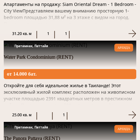
Апартаменты на продажу: Siam Oriental Dream - 1 Bedroom -
City ViewПредставляем вашему вниманию просторную 1-
bedroom площадью 31,88 м² на 3 этаже с видом на город.
Пространство отделано качественным материалом и
готово...
31.20 кв. м
1
1
Пратамнак, Паттайя
АРЕНДА
Water Park Condominium (RENT)
от 14.000 бат.
Откройте для себя идеальное жилье в Таиланде! Этот
эксклюзивный жилой комплекс расположен на живописном
участке площадью 2391 квадратных метров в престижном
районе Пратамнак, всего в 800 метрах от моря. Здесь
гармонично...
25.00 кв. м
1
Пратамнак, Паттайя
АРЕНДА
The Panora Pattaya (RENT)