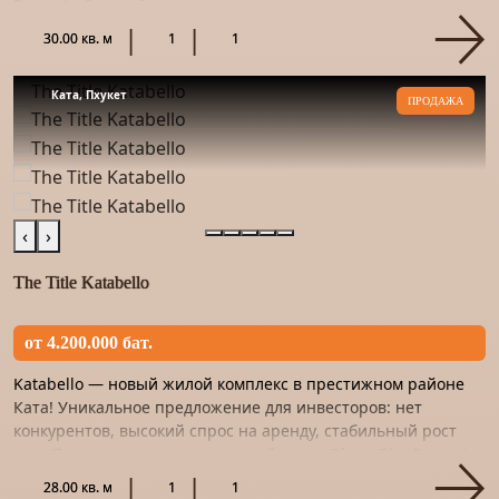
Property. Застройщик знаменит своими проектами -
кондоминиу...
30.00 кв. м
1
1
Ката, Пхукет
ПРОДАЖА
‹
›
The Title Katabello
от 4.200.000 бат.
Katabello — новый жилой комплекс в престижном районе
Ката! Уникальное предложение для инвесторов: нет
конкурентов, высокий спрос на аренду, стабильный рост
цен. Проект от надежных застройщиков Rhom Bho Property
и Asset W...
28.00 кв. м
1
1