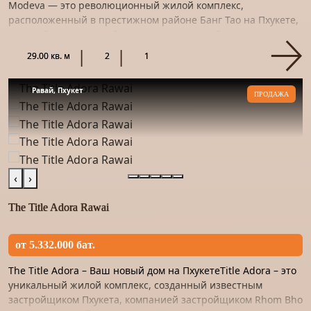
Modeva — это революционный жилой комплекс,
расположенный в престижном районе Банг Тао на Пхукете,
который задает новый стандарт роскошной жизни.
Сочетание современной арх...
29.00 кв. м
2
1
Равай, Пхукет
ПРОДАЖА
‹
›
The Title Adora Rawai
от 5.332.000 бат.
The Title Adora – Ваш новый дом на ПхукетеTitle Adora – это
уникальный жилой комплекс, созданный известным
застройщиком Пхукета, компанией застройщиком Rhom Bho