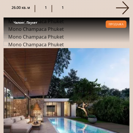
разрабатывается Rho...
26.00 кв. м
1
1
Чалонг, Пхукет
ПРОДАЖА