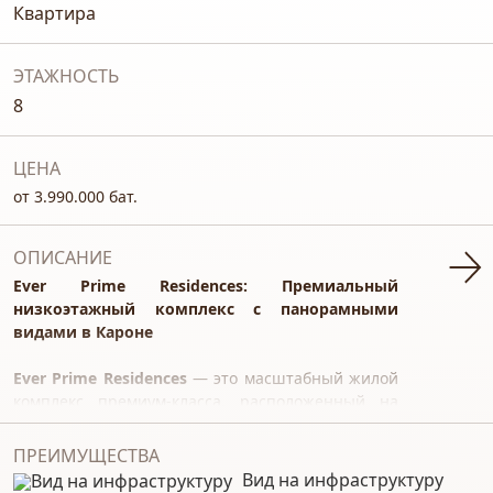
Квартира
ЭТАЖНОСТЬ
8
ЦЕНА
от 3.990.000 бат.
ОПИСАНИЕ
Ever Prime Residences: Премиальный
низкоэтажный комплекс с панорамными
видами в Кароне
Ever Prime Residences
— это масштабный жилой
комплекс премиум-класса, расположенный на
живописном холме в районе Карон (Karon) —
одном из самых востребованных и коммерчески
ПРЕИМУЩЕСТВА
активных прибрежных районов Пхукета.
Вид на инфраструктуру