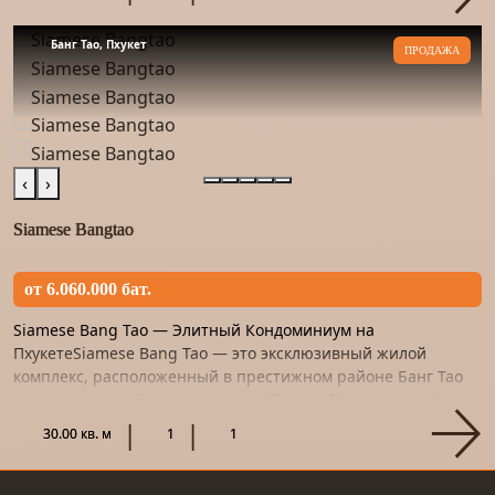
Банг Тао, Пхукет
ПРОДАЖА
‹
›
Siamese Bangtao
от 6.060.000 бат.
Siamese Bang Tao — Элитный Кондоминиум на
ПхукетеSiamese Bang Tao — это эксклюзивный жилой
комплекс, расположенный в престижном районе Банг Тао
на западном побережье острова Пхукет. Проект разработан
известными тайскими...
30.00 кв. м
1
1