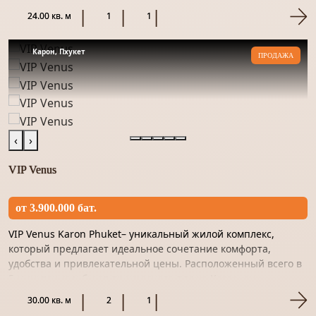
предлагает прекр...
24.00 кв. м
1
1
Карон, Пхукет
ПРОДАЖА
‹
›
VIP Venus
от 3.900.000 бат.
VIP Venus Karon Phuket– уникальный жилой комплекс,
который предлагает идеальное сочетание комфорта,
удобства и привлекательной цены. Расположенный всего в
5 минутах ходьбы от прекрасного пляжа Karon, он
предлагает прекра...
30.00 кв. м
2
1