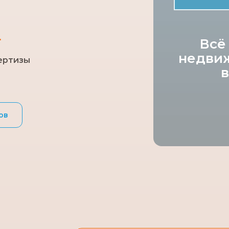
4
Всё
недви
ертизы
в
ов