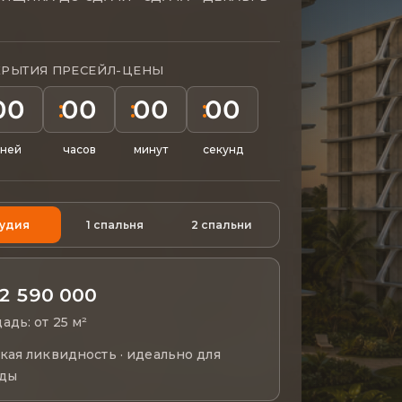
КРЫТИЯ ПРЕСЕЙЛ-ЦЕНЫ
00
00
00
00
ней
часов
минут
секунд
тудия
1 спальня
2 спальни
2 590 000
адь: от 25 м²
кая ликвидность · идеально для
ды