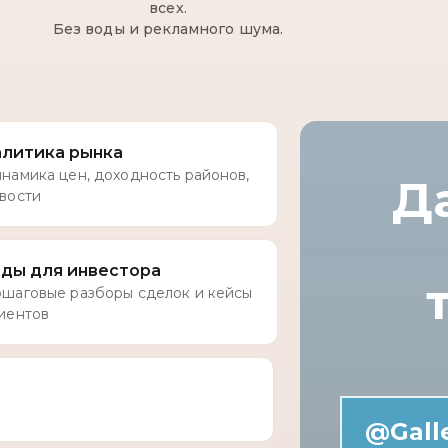
всех.
Без воды и рекламного шума.
алитика рынка
намика цен, доходность районов,
Д
вости
йды для инвестора
шаговые разборы сделок и кейсы
иентов
@Galle