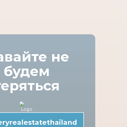
авайте не
будем
теряться
ryrealestatethailand