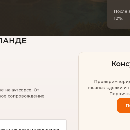
После 
12%.
ЛАНДЕ
Конс
Проверим юриди
нюансы сделки и 
е на аутсорсе. От
Первична
лное сопровождение
П
твенные дела и завещания