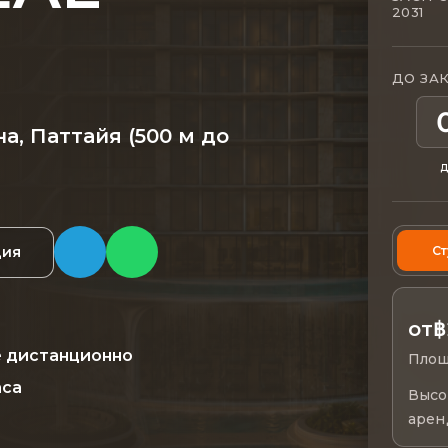
2031
ДО ЗА
на, Паттайя
(500 м до
д
С
ция
฿
от
 дистанционно
Площ
аса
Высо
арен