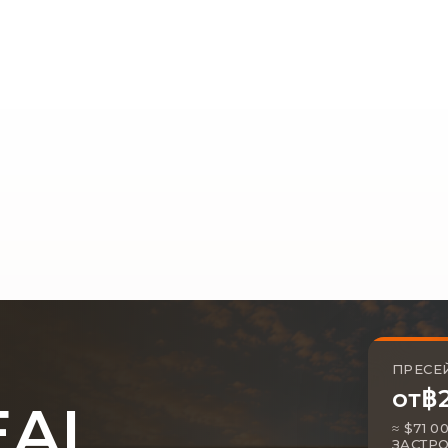
ПРЕСЕЙ
฿
от
EAL
≈ $71 
ЗАСТР