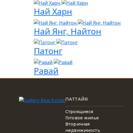
Най Харн
Най Янг, Найтон
Патонг
Равай
ПАТТАЙЯ
Строящиеся
Готовое жилье
Вторичная
недвижимость