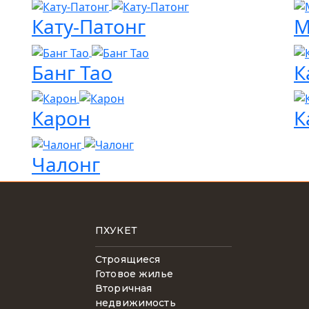
Кату-Патонг
М
Банг Тао
К
Карон
К
Чалонг
ПХУКЕТ
Строящиеся
Готовое жилье
Вторичная
недвижимость