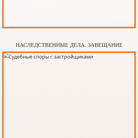
Королевстве и расскажем о сложившейся судебной
практике в Таиланде, касающейся вашей спорной
ситуации.
Наша компания оказывает следующие виды
юридических консультаций:
НАСЛЕДСТВЕННЫЕ ДЕЛА. ЗАВЕЩАНИЕ
Первоначальные бесплатные
юридические консультации
Персональные юридические
консультации
Онлайн-консультации
Юридические консультации по
письменным заключениям третьих лиц
По указанному ниже спектру юридических услуг:
Юридическая проверка документов
Сопровождение сделок с
недвижимостью