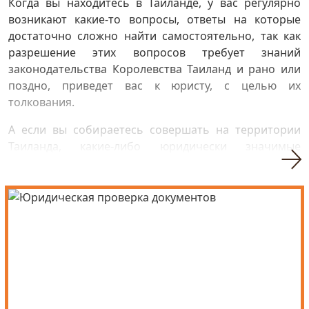
Когда вы находитесь в Таиланде, у вас регулярно
возникают какие-то вопросы, ответы на которые
достаточно сложно найти самостоятельно, так как
разрешение этих вопросов требует знаний
законодательства Королевства Таиланд и рано или
поздно, приведет вас к юристу, с целью их
толкования.
А если вы собираетесь совершать на территории
Таиланда, какие-либо юридически значимые
действия, то вам просто необходимо перед их
совершением, получить юридическую консультацию
в Таиланде на русском языке, чтобы избежать
неприятных ситуаций в дальнейшем.
Квалифицированная юридическая помощь
специалиста в Таиланде — залог решения ваших
проблем.
Наша компания Галерея Недвижимости работает на
рынке недвижимости с 2009 года (более 12 лет) и всё