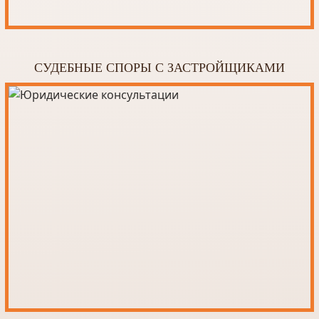
Удаленные сделки с недвижимостью
Судебные споры, дела и разногласия с
застройщиками
Escrow счета (конвертация, платежи)
СУДЕБНЫЕ СПОРЫ С ЗАСТРОЙЩИКАМИ
Наследственные дела. Завещания в
Таиланде
Due Diligence
Открытие банковских счетов
Иные юридические услуги