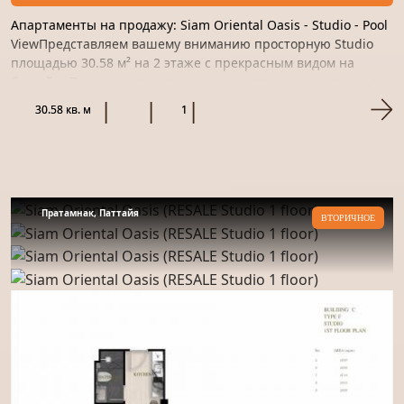
Апартаменты на продажу: Siam Oriental Oasis - Studio - Pool
ViewПредставляем вашему вниманию просторную Studio
площадью 30.58 м² на 2 этаже с прекрасным видом на
бассейн. Пространство отделано качественным материалом
и г...
30.58 кв. м
1
Пратамнак, Паттайя
ВТОРИЧНОЕ