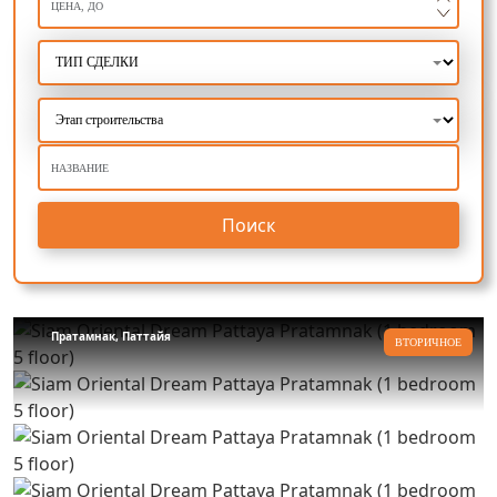
Поиск
Пратамнак, Паттайя
ВТОРИЧНОЕ