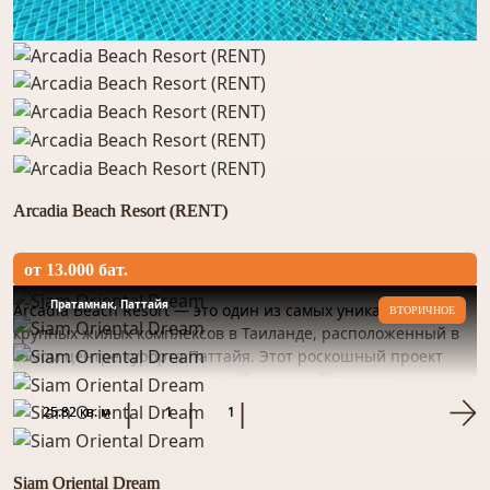
Arcadia Beach Resort (RENT)
от 13.000 бат.
Пратамнак, Паттайя
Arcadia Beach Resort — это один из самых уникальных и
ВТОРИЧНОЕ
крупных жилых комплексов в Таиланде, расположенный в
самом центре курорта Паттайя. Этот роскошный проект
класса «ресорт» сочетает в себе все удобства для
комфортного...
25.82 кв. м
1
1
Siam Oriental Dream