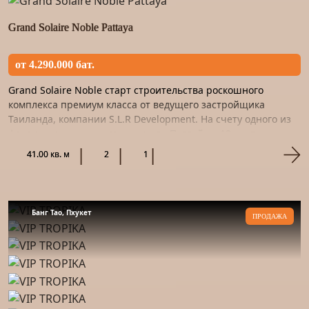
Grand Solaire Noble Pattaya
от 4.290.000 бат.
Grand Solaire Noble старт строительства роскошного
комплекса премиум класса от ведущего застройщика
Таиланда, компании S.L.R Development. На счету одного из
флагманов рынка недвижимости Паттайи – 19 крупных
реализованны...
41.00 кв. м
2
1
Банг Тао, Пхукет
ПРОДАЖА