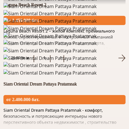
Laguna Beach Resort 2
от 1.450.000 бат.
Laguna Beach Resort 2 – жилой комплекс премиального
класса, спроектированный и построенный компанией
Heights Holdings Co. Ltd. Общая площадь резорта,
расположенного в районе Джомтьен, превысила 13 тысяч
м². Локоничный фа...
25.00 кв. м
1
1
Siam Oriental Dream Pattaya Pratamnak
от 2.400.000 бат.
Siam Oriental Dream Pattaya Pratamnak - комфорт,
безопасность и потрясающие интерьеры нового
перспективного объекта недвижимости , строительство
которого запланировано в самом популярном курортном