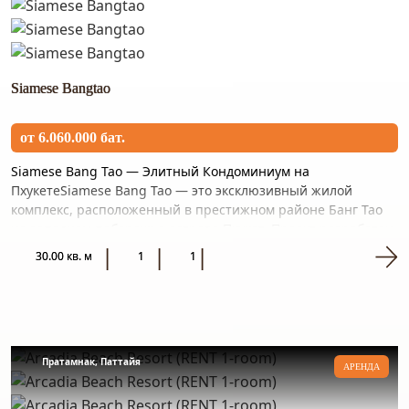
Siamese Bangtao
от 6.060.000 бат.
Siamese Bang Tao — Элитный Кондоминиум на
ПхукетеSiamese Bang Tao — это эксклюзивный жилой
комплекс, расположенный в престижном районе Банг Тао
на западном побережье острова Пхукет. Проект разработан
известными тайскими...
30.00 кв. м
1
1
Пратамнак, Паттайя
АРЕНДА