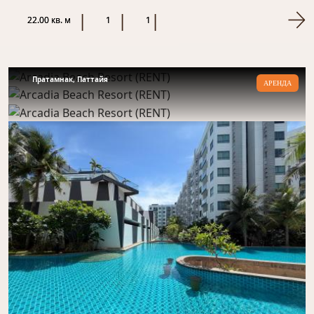
городе Паттайя солнечн...
22.00 кв. м
1
1
Пратамнак, Паттайя
АРЕНДА