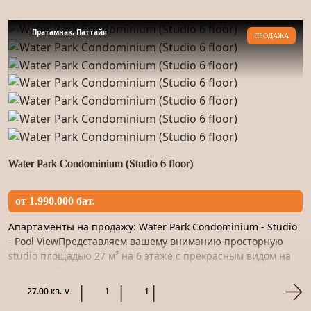
Пратамнак, Паттайя
ПРОДАЖА
Water Park Condominium (Studio 6 floor)
от 1.990.000 бат.
Апартаменты на продажу: Water Park Condominium - Studio
- Pool ViewПредставляем вашему вниманию просторную
studio площадью 27 м² на 6 этаже с прекрасным видом на
бассейн. Пространство отделано качественным материалом
и г...
27.00 кв. м
1
1