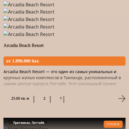
Arcadia Beach Resort
от 1.890.000 бат.
Arcadia Beach Resort — это один из самых уникальных и
крупных жилых комплексов в Таиланде, расположенный в
самом центре курорта Паттайя. Этот роскошный проект
класса «ресорт» сочетает в себе все удобства для
комфортного...
25.00 кв. м
2
1
Пратамнак, Паттайя
ГОТОВОЕ