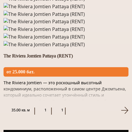
The Riviera Jomtien Pattaya (RENT)
от 25.000 бат.
The Riviera Jomtien — это роскошный высотный
кондоминиум, расположенный в самом центре Джомтьена,
который идеально сочетает утончённый стиль и
современное удобство. Разработанный известной
строительной компанией Riviera...
35.00 кв. м
1
1