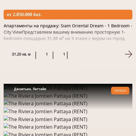
от 2.850.000 бат.
Апартаменты на продажу: Siam Oriental Dream - 1 Bedroom -
City ViewПредставляем вашему вниманию просторную 1-
bedroom площадью 31,88 м² на 3 этаже с видом на город.
Пространство отделано качественным материалом и
готово...
31.20 кв. м
1
1
Джомтьен, Паттайя
АРЕНДА