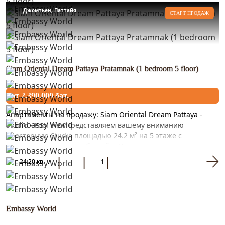
Джомтьен, Паттайя
СТАРТ ПРОДАЖ
Siam Oriental Dream Pattaya Pratamnak (1 bedroom 5 floor)
от 2.390.000 бат.
Апартаменты на продажу: Siam Oriental Dream Pattaya -
Studio - Pool ViewПредставляем вашему вниманию
просторную Studio площадью 24.2 м² на 5 этаже с
прекрасным видом на бассейн. Пространство отделано
качественным материа...
24.20 кв. м
1
Embassy World