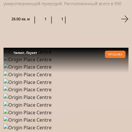
умиротворяющей природой. Расположенный всего в 500
метрах от пляжа Ката и в 350 метрах от Kata Night Plaza,
это...
26.00 кв. м
1
1
Чалонг, Пхукет
ПРОДАЖА