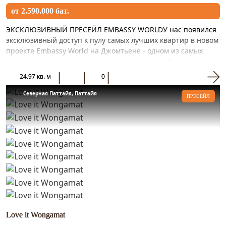
от 2.590.000 бат.
ЭКСКЛЮЗИВНЫЙ ПРЕСЕЙЛ EMBASSY WORLDУ нас появился
эксклюзивный доступ к пулу самых лучших квартир в новом
проекте Embassy World на Джомтьене - одном из самых
ожидаемых стартов на рынке недвижимости Паттайи.
Проект располо...
24.97 кв. м
0
Северная Паттайя, Паттайя
ПРЕСЕЙЛ
Love it Wongamat