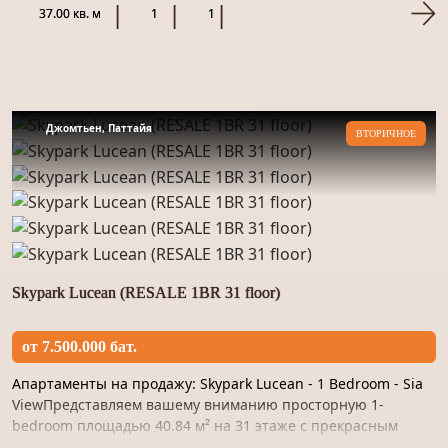
качественным м...
37.00 кв. м
1
1
Джомтьен, Паттайя
ВТОРИЧНОЕ
Skypark Lucean (RESALE 1BR 31 floor)
от 7.500.000 бат.
Апартаменты на продажу: Skypark Lucean - 1 Bedroom - Sia
ViewПредставляем вашему вниманию просторную 1-
bedroom площадью 40.84 м² на 31 этаже с прекрасным
видом на море. Пространство отделано качественным