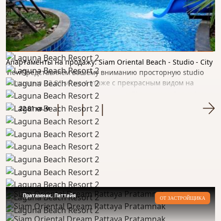
Siam Oriental Beach (RESALE Studio)
от 2.020.000 бат.
Апартаменты на продажу: Siam Oriental Beach - Studio - City
ViewПредставляем вашему вниманию просторную studio
площадью 22,81 м² на 4 этаже с прекрасным видом на
город. Пространство отделано качественным материалом и
гот...
22.81 кв. м
Пратамнак, Паттайя
ОТ ЗАСТРОЙЩИКА