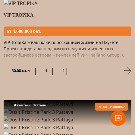
VIP TROPIKA
от 4.600.000 бат.
VIP TropiKa – ваш ключ к роскошной жизни на Пхукете!
Проект представлен одним из ведущих и известных
застройщиков острова – компанией VIP Thailand Group. С
2015 года застройщик успешно реализовал 8 проектов,
сочетая инно...
30.00 кв. м
1
1
Джомтьен, Паттайя
ОТ ЗАСТРОЙЩИКА