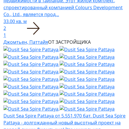
недвижимости в Таиланде. Этот жилой комплекс,
спроектированный компанией Colours Development
Co., Ltd., является прод...
33.00 кв. м
2
1
Джомтьен, Паттайя
ОТ ЗАСТРОЙЩИКА
Dusit Sea Spire Pattaya
от 5.551.970 бат.
Dusit Sea Spire
Pattaya - долгожданный новый высотный проект на