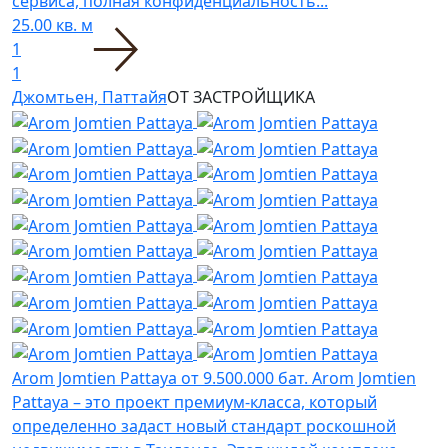
сервиса, полная конфиденциальность...
25.00 кв. м
1
1
Джомтьен, Паттайя
ОТ ЗАСТРОЙЩИКА
Arom Jomtien Pattaya
от 9.500.000 бат.
Arom Jomtien
Pattaya – это проект премиум-класса, который
определенно задаст новый стандарт роскошной