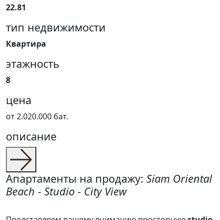
22.81
тип недвижимости
Квартира
этажность
8
цена
от 2.020.000 бат.
описание
Апартаменты на продажу:
Siam Oriental
Beach - Studio - City View
Представляем вашему вниманию просторную
studio