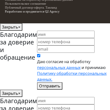
Пользовательское соглашение
Публичный договор-оферта. Таиланд
Разработано и продвигается
Q2 Agency
Закрыть
×
Благодарим
за доверие
и
обращение
Даю согласие на обработку
персональных данных
и принимаю
Политику обработки персональных
данных.
Отправить
Закрыть
×
Благодарим
за доверие