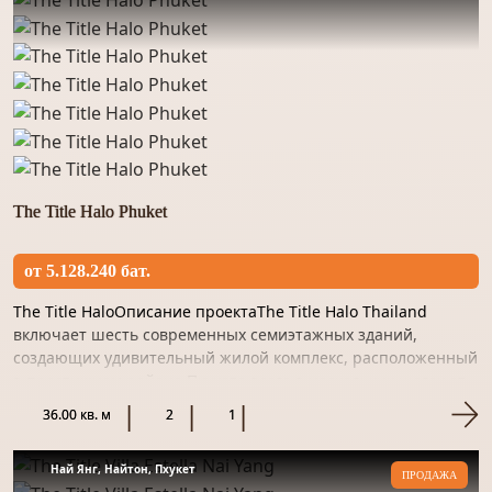
The Title Halo Phuket
от 5.128.240 бат.
The Title HaloОписание проектаThe Title Halo Thailand
включает шесть современных семиэтажных зданий,
создающих удивительный жилой комплекс, расположенный
в престижном районе Пхукета всего в нескольких шагах от
пляжа Н...
36.00 кв. м
2
1
Най Янг, Найтон, Пхукет
ПРОДАЖА