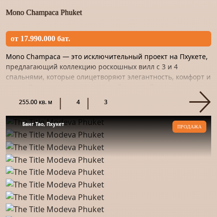
Mono Champaca Phuket
от 17.990.000 бат.
Mono Champaca — это исключительный проект на Пхукете,
предлагающий коллекцию роскошных вилл с 3 и 4
спальнями, которые олицетворяют элегантность, комфорт и
стиль. Вдохновленные природной красотой региона, виллы
Mono Cham...
255.00 кв. м
4
3
Банг Тао, Пхукет
ПРОДАЖА