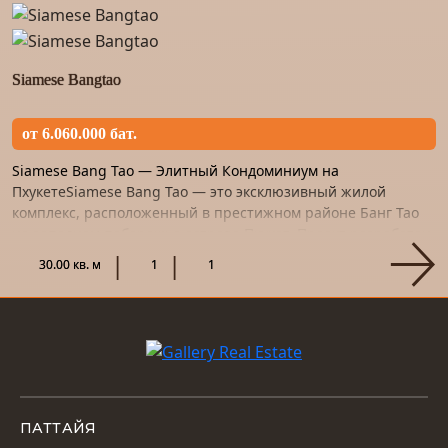
Siamese Bangtao
от 6.060.000 бат.
Siamese Bang Tao — Элитный Кондоминиум на
ПхукетеSiamese Bang Tao — это эксклюзивный жилой
комплекс, расположенный в престижном районе Банг Тао
на западном побережье острова Пхукет. Проект разработан
известными тайскими...
30.00 кв. м
1
1
ПАТТАЙЯ