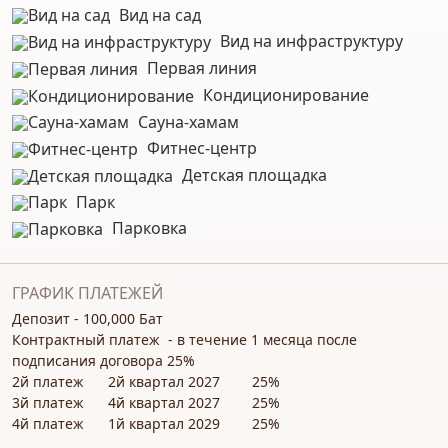
Комплекс находится всего в
450 метрах от пляжа
Вид на сад
Найянг
— одного из самых тихих и живописных
Вид на инфраструктуру
пляжей острова, вблизи отелей The Slate и Pearl
Resort, а также в нескольких минутах от
Первая линия
международного аэропорта Пхукета. При этом
Кондиционирование
район сохраняет атмосферу уединения и
Сауна-хамам
отсутствия массового туристического шума.
Фитнес-центр
Детская площадка
Этажность
8 этажей
Парк
Парковка
Жилые здания
2 корпуса
ГРАФИК ПЛАТЕЖЕЙ
Депозит - 100,000 Бат
Здание
1 отдельное
Контрактный платеж - в течение 1 месяца после
инфраструктуры
подписания договора 25%
2й платеж 2й квартал 2027 25%
3й платеж 4й квартал 2027 25%
Квартир
287
4й платеж 1й квартал 2029 25%