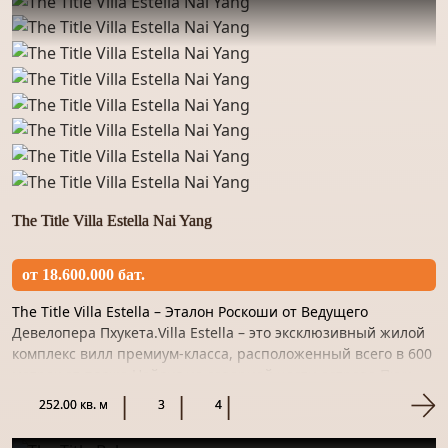
The Title Villa Estella Nai Yang
от 18.600.000 бат.
The Title Villa Estella – Эталон Роскоши от Ведущего
Девелопера Пхукета.Villa Estella – это эксклюзивный жилой
комплекс вилл премиум-класса, расположенный всего в 600
метрах от пляжа Найянг на северной части острова Пхук...
252.00 кв. м
3
4