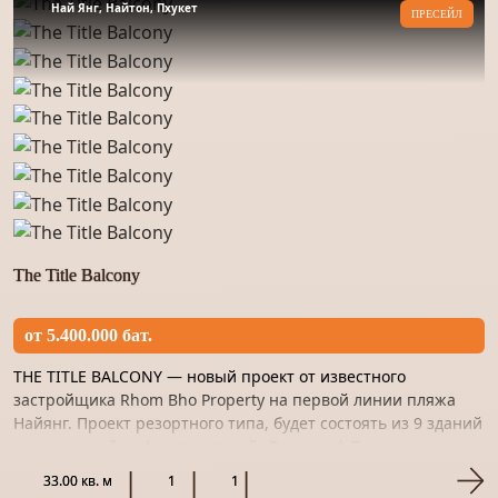
Най Янг, Найтон, Пхукет
ПРЕСЕЙЛ
The Title Balcony
от 5.400.000 бат.
THE TITLE BALCONY — новый проект от известного
застройщика Rhom Bho Property на первой линии пляжа
Найянг. Проект резортного типа, будет состоять из 9 зданий
с внутренней инфраструктурой. Локация:* Первая линия
пляжа...
33.00 кв. м
1
1