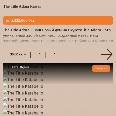
The Title Adora Rawai
от 5.332.000 бат.
The Title Adora – Ваш новый дом на ПхукетеTitle Adora – это
уникальный жилой комплекс, созданный известным
застройщиком Пхукета, компанией застройщиком Rhom Bho
Property. Застройщик знаменит своими проектами -
кондоминиу...
30.00 кв. м
1
1
Ката, Пхукет
ПРОДАЖА