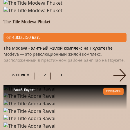
The Title Modeva Phuket
от 4.833.150 бат.
The Modeva - элитный жилой комплекс на ПхукетеThe
Modeva — это революционный жилой комплекс,
расположенный в престижном районе Банг Тао на Пхукете,
который задает новый стандарт роскошной жизни.
Сочетание современной арх...
29.00 кв. м
2
1
Равай, Пхукет
ПРОДАЖА