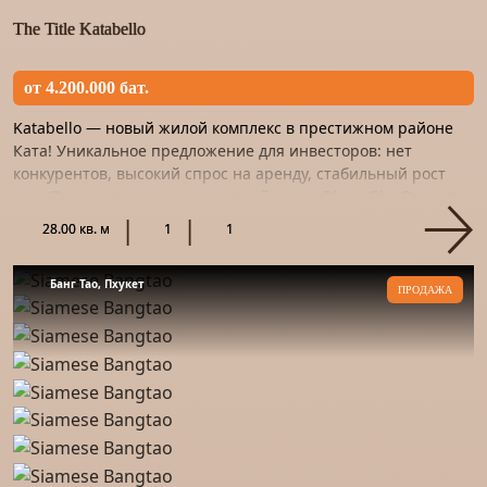
The Title Katabello
от 4.200.000 бат.
Katabello — новый жилой комплекс в престижном районе
Ката! Уникальное предложение для инвесторов: нет
конкурентов, высокий спрос на аренду, стабильный рост
цен. Проект от надежных застройщиков Rhom Bho Property
и Asset W...
28.00 кв. м
1
1
Банг Тао, Пхукет
ПРОДАЖА