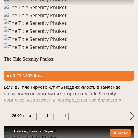
аэропорту и статусу «зелёной зоны».
Жизнь у моря начинается здесь – подберите
недвижимость с нами сегодня!
The Title Serenity Phuket
от 3.722.355 бат.
Если вы планируете купить недвижимость в Таиланде
предлагаем познакомиться с проектом Title Serenity.
Комплекс расположен в непосредственной близости от
пляжа в районе Най Янг, Пхукет, Таиланд. Проект
разрабатывается Rho...
26.00 кв. м
1
1
Най Янг, Найтон, Пхукет
ПРОДАЖА