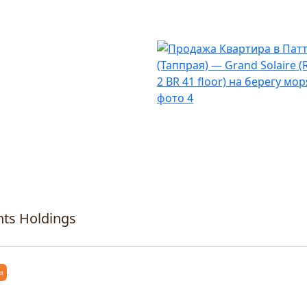
hts Holdings
ся