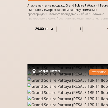
Апартаменты на продажу: Grand Solaire Pattaya - 1 Bedr
- Koh Larn ViewПредставляем вашему вниманию
просторную 1 Bedroom площадью 29 м² на 13 этаже с
прекрасным видом. Пространство отделано качествен
материалом и го...
29.00 кв. м
1
Таппрая, Паттайя
ВТОРИЧНОЕ