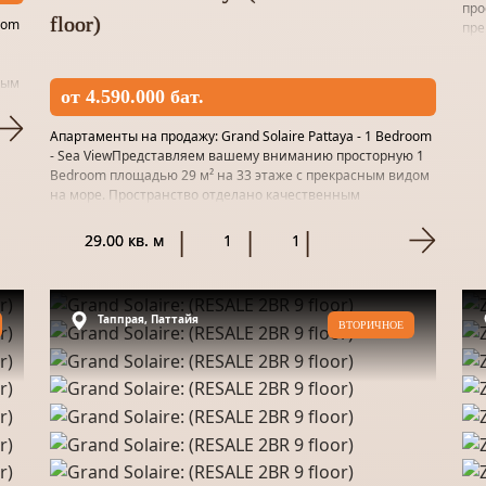
про
floor)
oom
пре
мат
ным
от 4.590.000 бат.
Апартаменты на продажу: Grand Solaire Pattaya - 1 Bedroom
- Sea ViewПредставляем вашему вниманию просторную 1
Bedroom площадью 29 м² на 33 этаже с прекрасным видом
на море. Пространство отделано качественным
материалом и...
29.00 кв. м
1
1
Таппрая, Паттайя
ВТОРИЧНОЕ