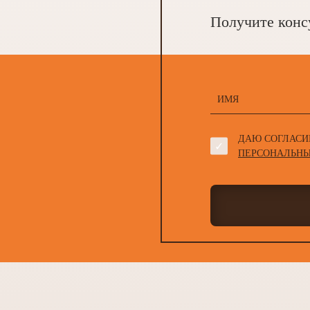
изыс
Получите конс
безот
безоп
Компа
оформ
покуп
быстр
ДАЮ СОГЛАСИ
ПЕРСОНАЛЬНЫ