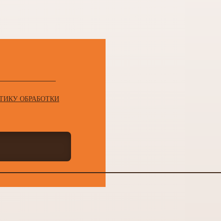
ное оснащение квартир с обилием
онирования делает их комфортнее и
апах сделки, от выбора квартиры до
т вам легкость и безопасность при
ния недвижимости в Таиланде будет
ТИКУ ОБРАБОТКИ