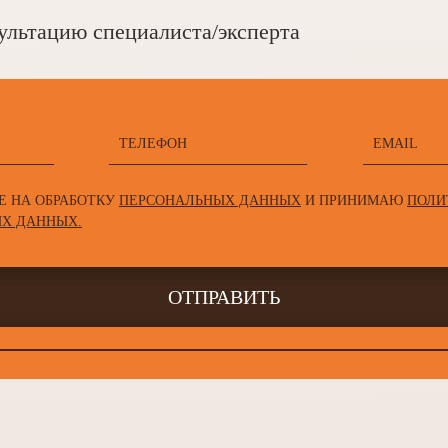
канной мраморной итальянской плиткой. Продуман
ультацию специалиста/эксперта
казной электроники и современных систем кондици
аснее.
ния Галерея недвижимости сопроводит вас на всех эт
ления всех юридических документов, что гарантируе
ке. Вы можете быть уверены, что процесс приобрете
ым и приятным.
Е НА ОБРАБОТКУ
ПЕРСОНАЛЬНЫХ ДАННЫХ
И ПРИНИМАЮ
ПОЛИ
Х ДАННЫХ.
ОТПРАВИТЬ