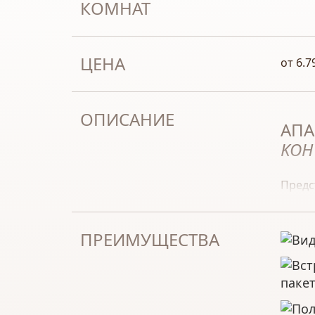
КОМНАТ
ЦЕНА
от 6.7
ОПИСАНИЕ
АПА
KOH
Пред
прекр
Обра
ПРЕИМУЩЕСТВА
обсуж
_______
Grand
паке
Holdi
площа