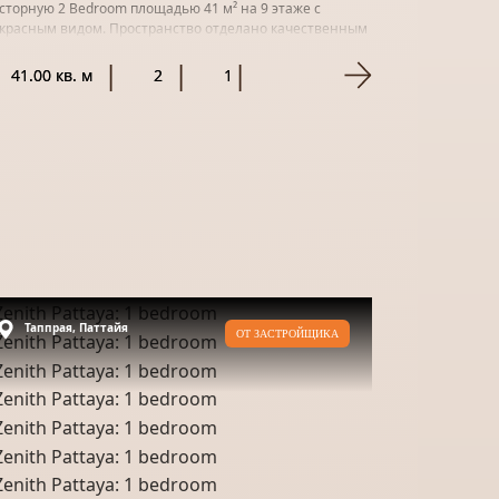
сторную 2 Bedroom площадью 41 м² на 9 этаже с
красным видом. Пространство отделано качественным
ериалом и гот...
41.00 кв. м
2
1
Таппрая, Паттайя
ОТ ЗАСТРОЙЩИКА