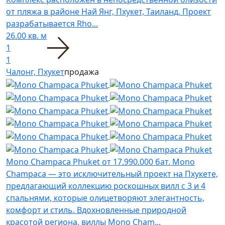
от пляжа в районе Най Янг, Пхукет, Таиланд. Проект
разрабатывается Rho...
26.00 кв. м
1
1
Чалонг, Пхукет
продажа
Mono Champaca Phuket
от 17.990.000 бат.
Mono
Champaca — это исключительный проект на Пхукете,
предлагающий коллекцию роскошных вилл с 3 и 4
спальнями, которые олицетворяют элегантность,
комфорт и стиль. Вдохновленные природной
красотой региона, виллы Mono Cham...