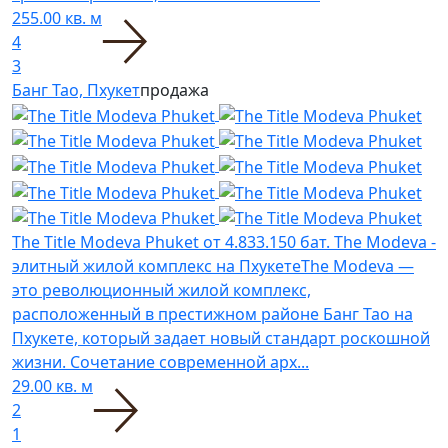
255.00 кв. м
4
3
Банг Тао, Пхукет
продажа
The Title Modeva Phuket
от 4.833.150 бат.
The Modeva -
элитный жилой комплекс на ПхукетеThe Modeva —
это революционный жилой комплекс,
расположенный в престижном районе Банг Тао на
Пхукете, который задает новый стандарт роскошной
жизни. Сочетание современной арх...
29.00 кв. м
2
1