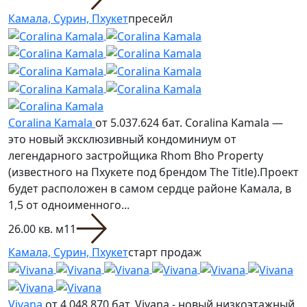
Камала, Сурин, Пхукет
пресейл
Coralina Kamala
от 5.037.624 бат.
Coralina Kamala —
это новый эксклюзивный кондоминиум от
легендарного застройщика Rhom Bho Property
(известного на Пхукете под брендом The Title).Проект
будет расположен в самом сердце районе Камала, в
1,5 от одноименного...
26.00 кв. м
1
1
Камала, Сурин, Пхукет
старт продаж
Vivana
от 4.048.870 бат.
Vivana - новый низкоэтажный