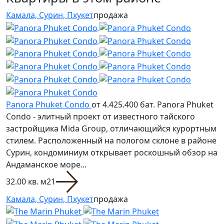
Камала, Сурин, Пхукет
продажа
Panora Phuket Condo
от 4.425.400 бат.
Panora Phuket
Condo - элитный проект от известного тайского
застройщика Mida Group, отличающийся курортным
стилем. Расположенный на пологом склоне в районе
Сурин, кондоминиум открывает роскошный обзор на
Андаманское море...
32.00 кв. м
2
1
Камала, Сурин, Пхукет
продажа