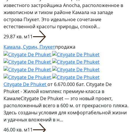
известного застройщика Anocha, расположенное в
живописном и тихом районе Камала на западе
острова Пхукет. Это идеальное сочетание
естественной красоты природы, спокой...
29.87 кв. м
1
1
Камала, Сурин, Пхукет
продажа
Citygate De Phuket
от 6.670.000 бат.
Citygate De
Phuket - Жилой комплекс премиум-класса в
КамалеCitygate De Phuket — это новый проект,
расположенный всего в 600 м. от прекрасного пляжа.
Здесь созданы условия для комфортабельной жизни
и удачных вложений в н...
46.00 кв. м
1
1