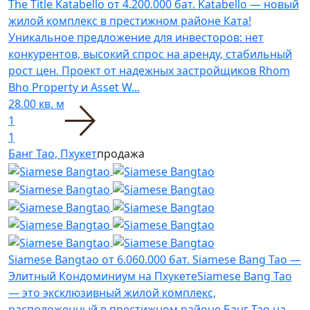
The Title Katabello
от 4.200.000 бат.
Katabello — новый
жилой комплекс в престижном районе Ката!
Уникальное предложение для инвесторов: нет
конкурентов, высокий спрос на аренду, стабильный
рост цен. Проект от надежных застройщиков Rhom
Bho Property и Asset W...
28.00 кв. м
1
1
Банг Тао, Пхукет
продажа
Siamese Bangtao
от 6.060.000 бат.
Siamese Bang Tao —
Элитный Кондоминиум на ПхукетеSiamese Bang Tao
— это эксклюзивный жилой комплекс,
расположенный в престижном районе Банг Тао на