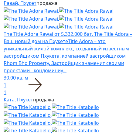
Равай, Пхукет
продажа
The Title Adora Rawai
от 5.332.000 бат.
The Title Adora –
Ваш новый дом на ПхукетеTitle Adora – это
уникальный жилой комплекс, созданный известным
застройщиком Пхукета, компанией застройщиком
Rhom Bho Property. Застройщик знаменит своими
проектами - кондоминиу...
30.00 кв. м
1
1
Ката, Пхукет
продажа