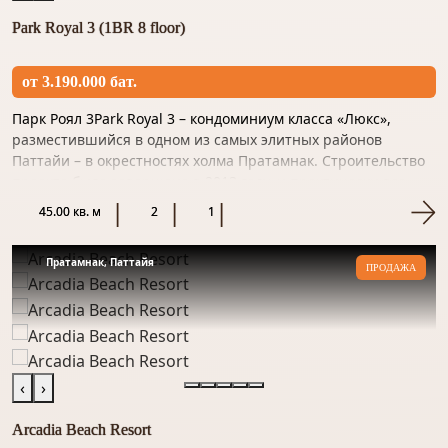
специальные цены
Park Royal 3 (1BR 8 floor)
- В комплексе есть аналогичные квартиры на
разных этажах
- Доступны варианты с разными видами из окон
от 3.190.000 бат.
Мы подготовили подробные статьи, где просто и
понятно рассказываем о всех деталях:
Парк Роял 3Park Royal 3 – кондоминиум класса «Люкс»,
-
Процесс бронирования
разместившийся в одном из самых элитных районов
-
Дополнительные платежи при бронировании
Паттайи – в окрестностях холма Пратамнак. Строительство
Все детали уточняйте у менеджера. Подберем
проекта было завершено в 2013 году, и практически все
лучший вариант под ваш запрос!
объекты б...
45.00 кв. м
2
1
Пратамнак, Паттайя
ПРОДАЖА
‹
›
Arcadia Beach Resort