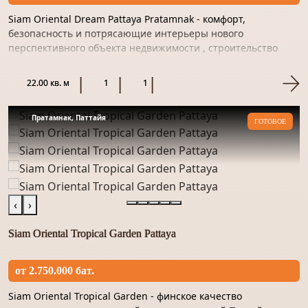
Siam Oriental Dream Pattaya Pratamnak - комфорт,
безопасность и потрясающие интерьеры нового
перспективного объекта недвижимости , строительство
которого запланировано в самом популярном курортном
городе Паттайя солнечн...
22.00 кв. м
1
1
Пратамнак, Паттайя
ГОТОВОЕ
‹
›
Siam Oriental Tropical Garden Pattaya
от 2.750.000 бат.
Siam Oriental Tropical Garden - финское качество