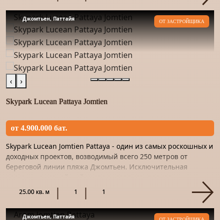
Джомтьен, Паттайя
ОТ ЗАСТРОЙЩИКА
‹
›
Skypark Lucean Pattaya Jomtien
от 4.900.000 бат.
Skypark Lucean Jomtien Pattaya - один из самых роскошных и
доходных проектов, возводимый всего 250 метров от
береговой линии пляжа Джомтьен. Исключительная
роскошь, высочайший уровень сервиса, полная
конфиденциальность...
25.00 кв. м
1
1
Джомтьен, Паттайя
ОТ ЗАСТРОЙЩИКА