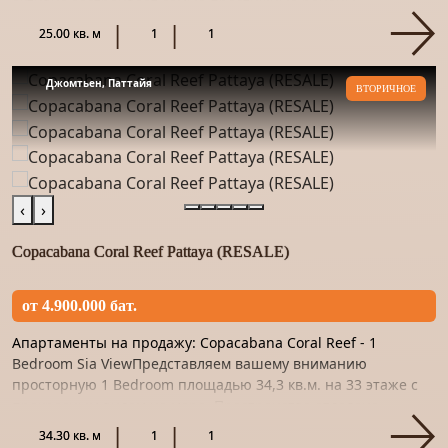
активно застраивает самые престижные районы
курортного...
25.00 кв. м
1
1
Джомтьен, Паттайя
ВТОРИЧНОЕ
‹
›
Copacabana Coral Reef Pattaya (RESALE)
от 4.900.000 бат.
Апартаменты на продажу: Copacabana Coral Reef - 1
Bedroom Sia ViewПредставляем вашему вниманию
просторную 1 Bedroom площадью 34,3 кв.м. на 33 этаже с
прекрасным видом на море. Пространство отделано
качественным материало...
34.30 кв. м
1
1