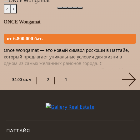
‹
›
ONCE Wongamat
от 6.800.000 бат.
Once Wongamat — это новый символ роскоши в Паттайе,
который предлагает уникальные условия для жизни в
одном из самых желанных районов города. С
расположением напротив торгового центра Terminal 21,
этот проект станет не т...
34.00 кв. м
2
1
ПАТТАЙЯ