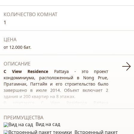
КОЛИЧЕСТВО КОМНАТ
1
ЦЕНА
от 12.000 бат.
ОПИСАНИЕ
C View Residence
Pattaya - это проект
кондоминиума, расположенный в Nong Prue,
Пратамнак, Паттайя и его строительство было
завершено в июле 2014. Объект включает 2
здания и 200 квартир на 8 этажах.
В комплексе C View Residence Pattaya
предусмотрены многочисленные удобства,
направленные на повышение уровня комфорта и
ПРЕИМУЩЕСТВА
удовлетворение потребностей жильцов.
Вид на сад
Одной из главных особенностей является
Встроенный пакет