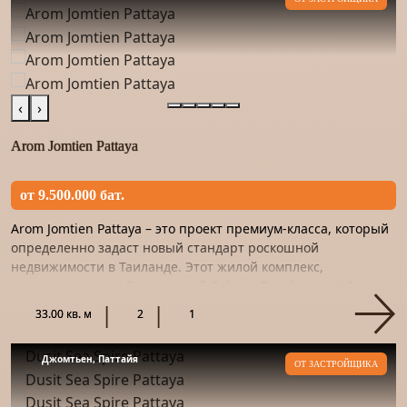
‹
›
Arom Jomtien Pattaya
от 9.500.000 бат.
Arom Jomtien Pattaya – это проект премиум-класса, который
определенно задаст новый стандарт роскошной
недвижимости в Таиланде. Этот жилой комплекс,
спроектированный компанией Colours Development Co.,
Ltd., является прод...
33.00 кв. м
2
1
Джомтьен, Паттайя
ОТ ЗАСТРОЙЩИКА