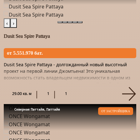
‹
›
Dusit Sea Spire Pattaya
от 5.551.970 бат.
Dusit Sea Spire Pattaya - долгожданный новый высотный
проект на первой линии Джомтьена! Это уникальная
возможность стать владельцем недвижимости в одном из
самых перспективных проектов на рынке Паттайи. Этот
проект – на...
29.00 кв. м
1
1
Северная Паттайя, Паттайя
ОТ ЗАСТРОЙЩИКА