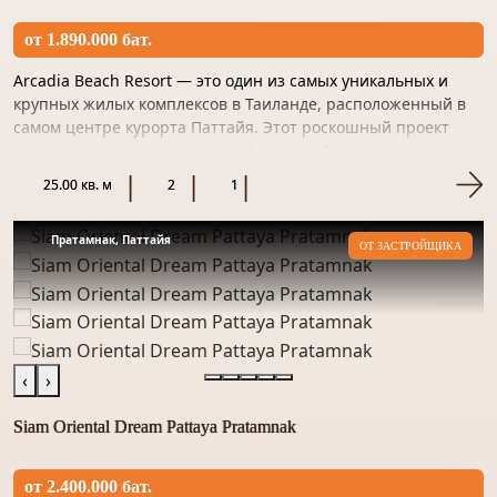
от 1.890.000 бат.
Arcadia Beach Resort — это один из самых уникальных и
крупных жилых комплексов в Таиланде, расположенный в
самом центре курорта Паттайя. Этот роскошный проект
класса «ресорт» сочетает в себе все удобства для
комфортного...
25.00 кв. м
2
1
Пратамнак, Паттайя
ОТ ЗАСТРОЙЩИКА
‹
›
Siam Oriental Dream Pattaya Pratamnak
от 2.400.000 бат.