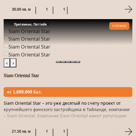
квадратны...
30.00 кв. м
1
1
Пратамнак, Паттайя
ГОТОВОЕ
‹
›
Siam Oriental Star
от 1.680.000 бат.
Siam Oriental Star – это уже десятый по счету проект от
крупнейшего финского застройщика в Тайланде, компании
– Siam Oriental. Компания Siam Oriental имеет репутацию
надежного застройщика – все их проекты были построены...
21.50 кв. м
1
1