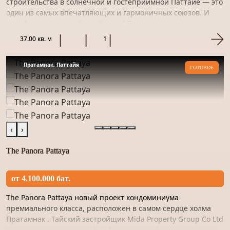
строительства в солнечной и гостеприимной Паттайе — это
один из самых впечатляющих и гармоничных союзов. И
яркий пример тому Siam Oriental Tropical Garden —
комплекс, кото...
37.00 кв. м
1
Пратамнак, Паттайя
ГОТОВОЕ
‹
›
The Panora Pattaya
от 4.100.000 бат.
The Panora Pattaya новый проект кондоминиума
премиального класса, расположен в самом сердце холма
Пратамнак . Тайский застройщик Mida Property Group Co Ltd
реализует этот проект общей площадью более пяти тысяч