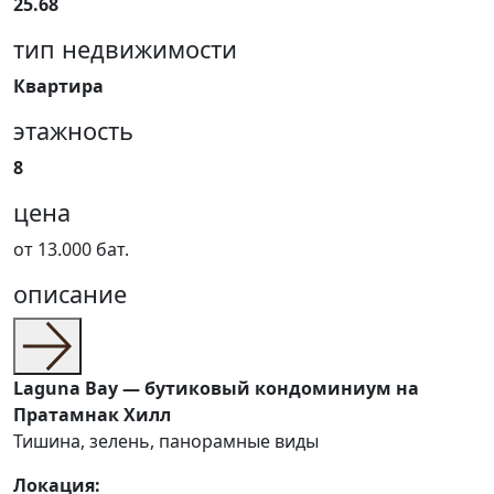
25.68
тип недвижимости
Квартира
этажность
8
цена
от 13.000 бат.
описание
Laguna Bay — бутиковый кондоминиум на
Пратамнак Хилл
Тишина, зелень, панорамные виды
Локация: