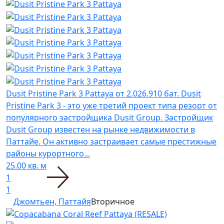
Dusit Pristine Park 3 Pattaya
от 2.026.910 бат.
Dusit
Pristine Park 3 - это уже третий проект типа резорт от
популярного застройщика Dusit Group. Застройщик
Dusit Group известен на рынке недвижимости в
Паттайе. Он активно застраивает самые престижные
районы курортного...
25.00 кв. м
1
1
Джомтьен, Паттайя
Вторичное