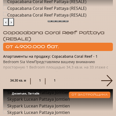
‹
›
Copacabana Coral Reef Pattaya
(RESALE)
от 4.900.000 бат.
Апартаменты на продажу: Copacabana Coral Reef - 1
Bedroom Sia ViewПредставляем вашему вниманию
просторную 1 Bedroom площадью 34,3 кв.м. на 33 этаже с
прекрасным видом на море. Пространство отделано
качественным материало...
34.30 кв. м
1
1
Джомтьен, Паттайя
ОТ ЗАСТРОЙЩИКА