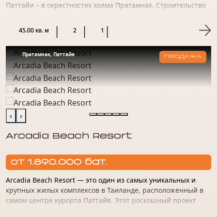
Паттайи – в окрестностях холма Пратамнак. Строительство
проекта было завершено в 2013 году, и практически все
объекты б...
45.00 кв. м
2
1
Пратамнак, Паттайя
ПРОДАЖА
‹
›
Arcadia Beach Resort
от 1.890.000 бат.
Arcadia Beach Resort — это один из самых уникальных и
крупных жилых комплексов в Таиланде, расположенный в
самом центре курорта Паттайя. Этот роскошный проект
класса «ресорт» сочетает в себе все удобства для