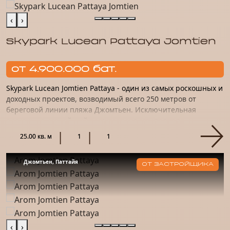
‹
›
Skypark Lucean Pattaya Jomtien
от 4.900.000 бат.
Skypark Lucean Jomtien Pattaya - один из самых роскошных и
доходных проектов, возводимый всего 250 метров от
береговой линии пляжа Джомтьен. Исключительная
роскошь, высочайший уровень сервиса, полная
конфиденциальность...
25.00 кв. м
1
1
Джомтьен, Паттайя
ОТ ЗАСТРОЙЩИКА
‹
›