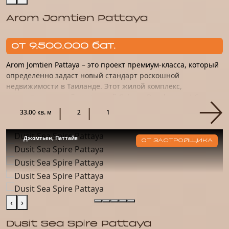
Arom Jomtien Pattaya
от 9.500.000 бат.
Arom Jomtien Pattaya – это проект премиум-класса, который
определенно задаст новый стандарт роскошной
недвижимости в Таиланде. Этот жилой комплекс,
спроектированный компанией Colours Development Co.,
Ltd., является прод...
33.00 кв. м
2
1
Джомтьен, Паттайя
ОТ ЗАСТРОЙЩИКА
‹
›
Dusit Sea Spire Pattaya