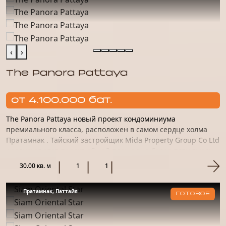
‹
›
The Panora Pattaya
от 4.100.000 бат.
The Panora Pattaya новый проект кондоминиума
премиального класса, расположен в самом сердце холма
Пратамнак . Тайский застройщик Mida Property Group Co Ltd
реализует этот проект общей площадью более пяти тысяч
квадратны...
30.00 кв. м
1
1
Пратамнак, Паттайя
ГОТОВОЕ