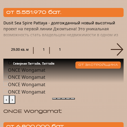
от 5.551.970 бат.
Dusit Sea Spire Pattaya - долгожданный новый высотный
проект на первой линии Джомтьена! Это уникальная
возможность стать владельцем недвижимости в одном из
самых перспективных проектов на рынке Паттайи. Этот
проект – на...
29.00 кв. м
1
1
Северная Паттайя, Паттайя
ОТ ЗАСТРОЙЩИКА
‹
›
ONCE Wongamat
от 6.800.000 бат.