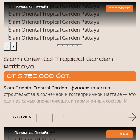
Пратамнак, Паттайя
ГОТОВОЕ
‹
›
Siam Oriental Tropical Garden
Pattaya
от 2.750.000 бат.
Siam Oriental Tropical Garden - финское качество
строительства в солнечной и гостеприимной Паттайе — это
один из самых впечатляющих и гармоничных союзов. И
яркий пример тому Siam Oriental Tropical Garden —
комплекс, кото...
37.00 кв. м
1
Пратамнак, Паттайя
ГОТОВОЕ