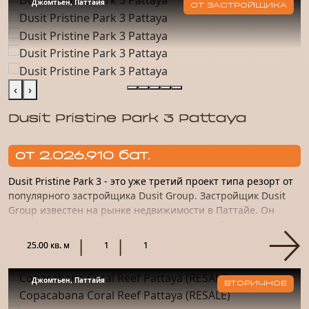
Джомтьен, Паттайя
ОТ ЗАСТРОЙЩИКА
‹
›
Dusit Pristine Park 3 Pattaya
от 2.026.910 бат.
Dusit Pristine Park 3 - это уже третий проект типа резорт от
популярного застройщика Dusit Group. Застройщик Dusit
Group известен на рынке недвижимости в Паттайе. Он
активно застраивает самые престижные районы
курортного...
25.00 кв. м
1
1
Джомтьен, Паттайя
ВТОРИЧНОЕ