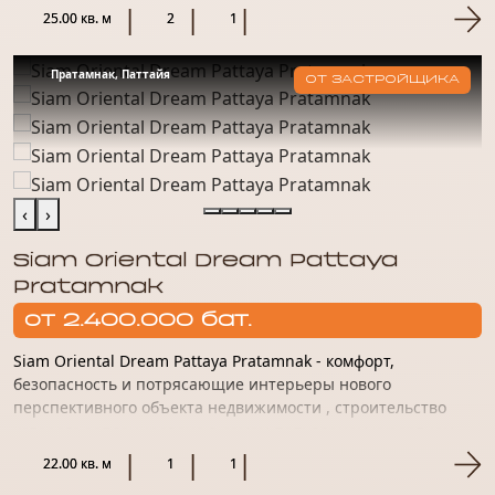
комфортного...
25.00 кв. м
2
1
Пратамнак, Паттайя
ОТ ЗАСТРОЙЩИКА
‹
›
Siam Oriental Dream Pattaya
Pratamnak
от 2.400.000 бат.
Siam Oriental Dream Pattaya Pratamnak - комфорт,
безопасность и потрясающие интерьеры нового
перспективного объекта недвижимости , строительство
которого запланировано в самом популярном курортном
городе Паттайя солнечн...
22.00 кв. м
1
1