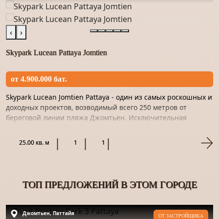
‹
›
Skypark Lucean Pattaya Jomtien
от 4.900.000 бат.
Skypark Lucean Jomtien Pattaya - один из самых роскошных и
доходных проектов, возводимый всего 250 метров от
береговой линии пляжа Джомтьен. Исключительная
роскошь, высочайший уровень сервиса, полная
конфиденциальность...
25.00 кв. м
1
1
ТОП ПРЕДЛОЖЕНИЙ В ЭТОМ ГОРОДЕ
Джомтьен, Паттайя
ОТ ЗАСТРОЙЩИКА