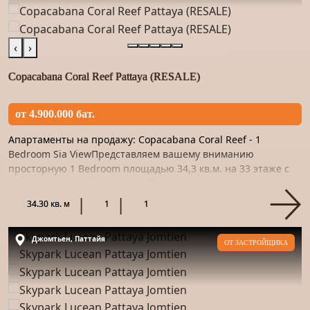
‹
›
Copacabana Coral Reef Pattaya (RESALE)
от 4.900.000 бат.
Апартаменты на продажу: Copacabana Coral Reef - 1
Bedroom Sia ViewПредставляем вашему вниманию
просторную 1 Bedroom площадью 34,3 кв.м. на 33 этаже с
прекрасным видом на море. Пространство отделано
качественным материало...
34.30 кв. м
1
1
Джомтьен, Паттайя
ОТ ЗАСТРОЙЩИКА