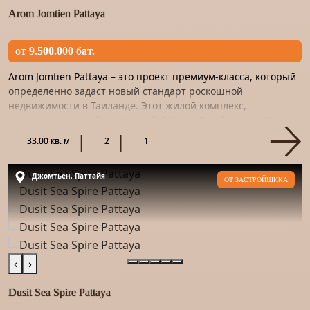
Arom Jomtien Pattaya
от 9.500.000 бат.
Arom Jomtien Pattaya – это проект премиум-класса, который
определенно задаст новый стандарт роскошной
недвижимости в Таиланде. Этот жилой комплекс,
спроектированный компанией Colours Development Co.,
Ltd., является прод...
33.00 кв. м
2
1
Джомтьен, Паттайя
ОТ ЗАСТРОЙЩИКА
‹
›
Dusit Sea Spire Pattaya