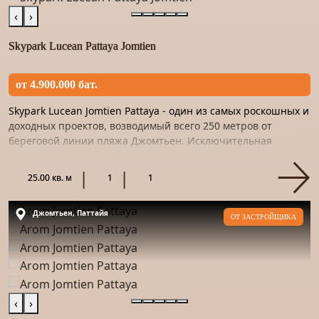
‹
›
Skypark Lucean Pattaya Jomtien
от 4.900.000 бат.
Skypark Lucean Jomtien Pattaya - один из самых роскошных и
доходных проектов, возводимый всего 250 метров от
береговой линии пляжа Джомтьен. Исключительная
роскошь, высочайший уровень сервиса, полная
конфиденциальность...
25.00 кв. м
1
1
Джомтьен, Паттайя
ОТ ЗАСТРОЙЩИКА
‹
›