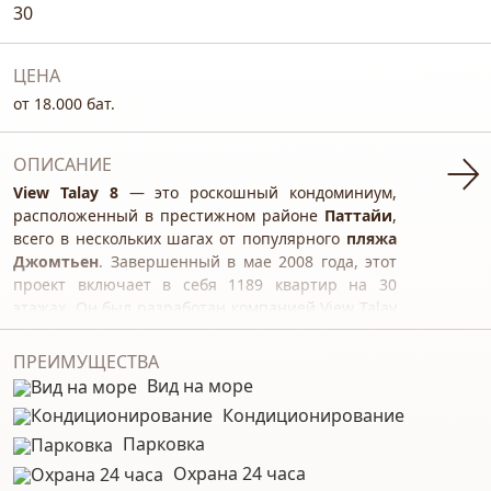
30
ЦЕНА
от 18.000 бат.
ОПИСАНИЕ
View Talay 8
— это роскошный кондоминиум,
расположенный в престижном районе
Паттайи
,
всего в нескольких шагах от популярного
пляжа
Джомтьен
. Завершенный в мае 2008 года, этот
проект включает в себя 1189 квартир на 30
этажах. Он был разработан компанией View Talay
Pattaya Beach Condominium, также стоящей за
такими проектами, как View Talay 7, View Talay 5 и
ПРЕИМУЩЕСТВА
View Talay 3.
Вид на море
Особенности расположения:
View Talay 8
Кондиционирование
идеально расположен для тех, кто ценит
Парковка
близость к морю, так как пляж Джомтьен
находится буквально в нескольких шагах от
Охрана 24 часа