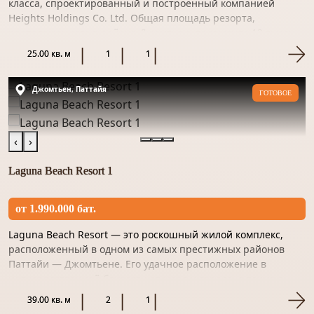
класса, спроектированный и построенный компанией
лучший вариант под ваш запрос!
Heights Holdings Co. Ltd. Общая площадь резорта,
расположенного в районе Джомтьен, превысила 13 тысяч
м². Локоничный фа...
25.00 кв. м
1
1
Джомтьен, Паттайя
ГОТОВОЕ
‹
›
Laguna Beach Resort 1
от 1.990.000 бат.
Laguna Beach Resort — это роскошный жилой комплекс,
расположенный в одном из самых престижных районов
Паттайи — Джомтьене. Его удачное расположение в
непосредственной близости от моря и города, а также в
тихом и спокойно...
39.00 кв. м
2
1