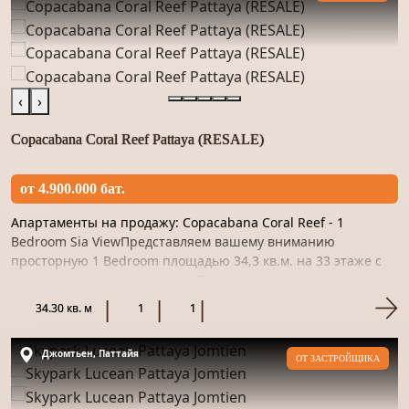
‹
›
Copacabana Coral Reef Pattaya (RESALE)
от 4.900.000 бат.
Апартаменты на продажу: Copacabana Coral Reef - 1
Bedroom Sia ViewПредставляем вашему вниманию
просторную 1 Bedroom площадью 34,3 кв.м. на 33 этаже с
прекрасным видом на море. Пространство отделано
качественным материало...
34.30 кв. м
1
1
Джомтьен, Паттайя
ОТ ЗАСТРОЙЩИКА