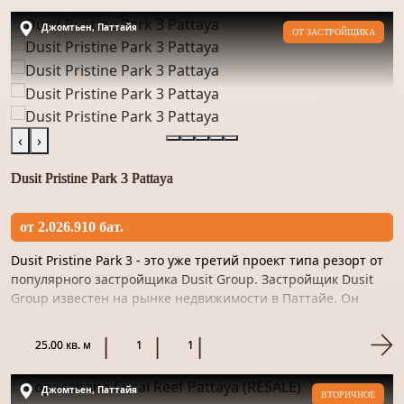
Джомтьен, Паттайя
ОТ ЗАСТРОЙЩИКА
‹
›
Dusit Pristine Park 3 Pattaya
от 2.026.910 бат.
Dusit Pristine Park 3 - это уже третий проект типа резорт от
популярного застройщика Dusit Group. Застройщик Dusit
Group известен на рынке недвижимости в Паттайе. Он
активно застраивает самые престижные районы
курортного...
25.00 кв. м
1
1
Джомтьен, Паттайя
ВТОРИЧНОЕ