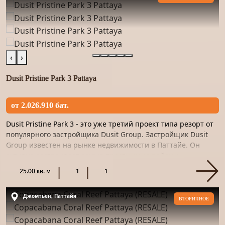
‹
›
Dusit Pristine Park 3 Pattaya
от 2.026.910 бат.
Dusit Pristine Park 3 - это уже третий проект типа резорт от
популярного застройщика Dusit Group. Застройщик Dusit
Group известен на рынке недвижимости в Паттайе. Он
активно застраивает самые престижные районы
курортного...
25.00 кв. м
1
1
Джомтьен, Паттайя
ВТОРИЧНОЕ