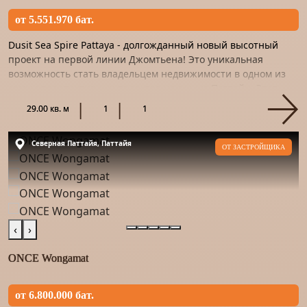
от 5.551.970 бат.
Dusit Sea Spire Pattaya - долгожданный новый высотный
проект на первой линии Джомтьена! Это уникальная
возможность стать владельцем недвижимости в одном из
самых перспективных проектов на рынке Паттайи. Этот
проект – на...
29.00 кв. м
1
1
Северная Паттайя, Паттайя
ОТ ЗАСТРОЙЩИКА
‹
›
ONCE Wongamat
от 6.800.000 бат.