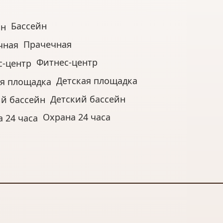
Бассейн
:
Прачечная
Фитнес-центр
Детская площадка
Детский бассейн
 аренда (от 6 месяцев) - специальные
Охрана 24 часа
казываем о всех деталях:
риант под ваш запрос!