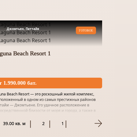
Джомтьен, Паттайя
ГОТОВОЕ
guna Beach Resort 1
т 1.990.000 бат.
una Beach Resort — это роскошный жилой комплекс,
положенный в одном из самых престижных районов
тайи — Джомтьене. Его удачное расположение в
осредственной близости от моря и города, а также в
ом и спокойно...
39.00 кв. м
2
1