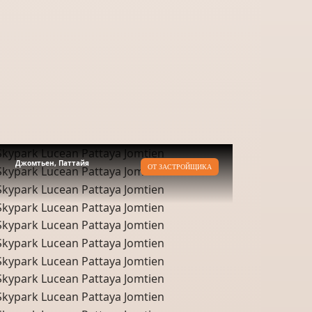
Джомтьен, Паттайя
ОТ ЗАСТРОЙЩИКА