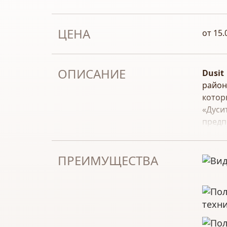
ЦЕНА
от 15.
ОПИСАНИЕ
Dusit
район
котор
«Дуси
предп
каче
Среди
ПРЕИМУЩЕСТВА
Dusit
пляжн
наибо
техн
При ж
транс