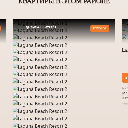
КВАРТИРЫ В ЭТОМ РАЙОНЕ
Джомтьен, Паттайя
ГОТОВОЕ
La
о
Lag
рас
Пат
неп
тих