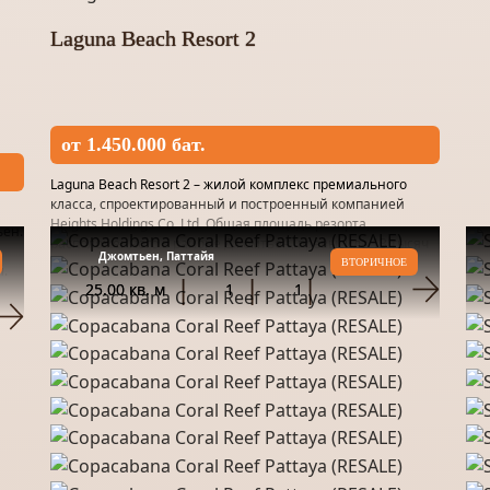
Laguna Beach Resort 2
от 1.450.000 бат.
Laguna Beach Resort 2 – жилой комплекс премиального
класса, спроектированный и построенный компанией
Heights Holdings Co. Ltd. Общая площадь резорта,
ьен.
расположенного в районе Джомтьен, превысила 13 тысяч
Джомтьен, Паттайя
м². Локоничный фа...
ВТОРИЧНОЕ
й.
25.00 кв. м
1
1