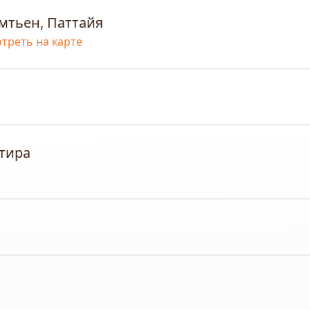
мтьен, Паттайя
треть на карте
тира