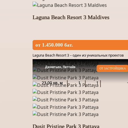
Laguna Beach Resort 3 Maldives
от 1.450.000 бат.
Laguna Beach Resort 3 – один из уникальных проектов
Паттайи, расположенный в престижном районе Джомт
Джомтьен – один из самых респектабельных районов
Джомтьен, Паттайя
ОТ ЗАСТРОЙЩИКА
Паттайи, а Лагуна Бич Резорт 3 – одно из его украшени
Продуманна...
23.00 кв. м
1
1
Dusit Pristine Park 3 Pattaya