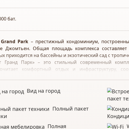
000 бат.
 Grand Park
– престижный кондоминиум, построенны
е Джомтьен. Общая площадь комплекса составляет 
ых приходится на бассейны и экзотический сад с тропи
т Гранд Парк» – это стильный современный компле
очитает комфортный отдых и инфраструктуру, со
ства. Дизайн территории выдержан в сине-зелен
земноморских курортов и создавая эффект приятной пр
Вид на город
 Grand Park находится в престижном районе Паттайи
пакет т
ой морской линии. Развитая внутренняя и окружа
Полный пакет
лее комфортный отдых и проживание в комплексе.
ики
Кондиц
елании, чтобы добраться до определенной точки, мо
фер, предоставляемые на территории комплекса, ко
Полная
W