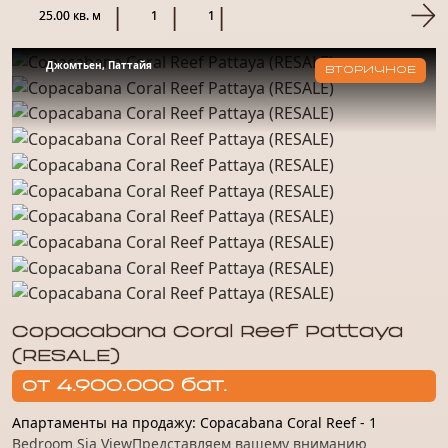
курортного...
25.00 кв. м
1
1
Джомтьен, Паттайя
ВТОРИЧНОЕ
Copacabana Coral Reef Pattaya
(RESALE)
от 4.900.000 бат.
Апартаменты на продажу: Copacabana Coral Reef - 1
Bedroom Sia ViewПредставляем вашему вниманию