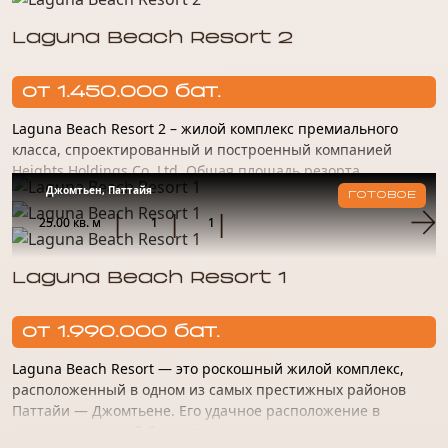
Laguna Beach Resort 2
от 1.450.000 бат.
Laguna Beach Resort 2 – жилой комплекс премиального
класса, спроектированный и построенный компанией
Heights Holdings Co. Ltd. Общая площадь резорта,
расположенного в районе Джомтьен, превысила 13 тысяч
Джомтьен, Паттайя
ГОТОВОЕ
м². Локоничный фа...
25.00 кв. м
1
1
Laguna Beach Resort 1
от 1.990.000 бат.
Laguna Beach Resort — это роскошный жилой комплекс,
расположенный в одном из самых престижных районов
Паттайи — Джомтьене. Его удачное расположение в
непосредственной близости от моря и города, а также в