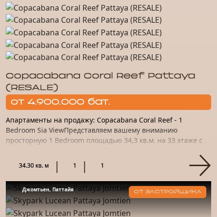
Copacabana Coral Reef Pattaya
(RESALE)
от 4.900.000 бат.
Апартаменты на продажу: Copacabana Coral Reef - 1
Bedroom Sia ViewПредставляем вашему вниманию
просторную 1 Bedroom площадью 34,3 кв.м. на 33 этаже с
прекрасным видом на море. Пространство отделано
качественным материало...
34.30 кв. м
1
1
Джомтьен, Паттайя
ОТ ЗАСТРОЙЩИКА