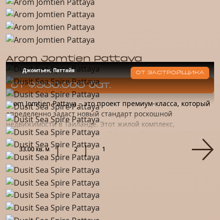
Arom Jomtien Pattaya
Джомтьен, Паттайя
ОТ ЗАСТРОЙЩИКА
от 9.500.000 бат.
Arom Jomtien Pattaya – это проект премиум-класса, который
определенно задаст новый стандарт роскошной
недвижимости в Таиланде. Этот жилой комплекс,
спроектированный компанией Colours Development Co.,
Ltd., является прод...
33.00 кв. м
2
1