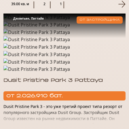
тихом и спокойно...
39.00 кв. м
2
1
Джомтьен, Паттайя
ОТ ЗАСТРОЙЩИКА
Dusit Pristine Park 3 Pattaya
от 2.026.910 бат.
Dusit Pristine Park 3 - это уже третий проект типа резорт от
популярного застройщика Dusit Group. Застройщик Dusit
Group известен на рынке недвижимости в Паттайе. Он
активно застраивает самые престижные районы