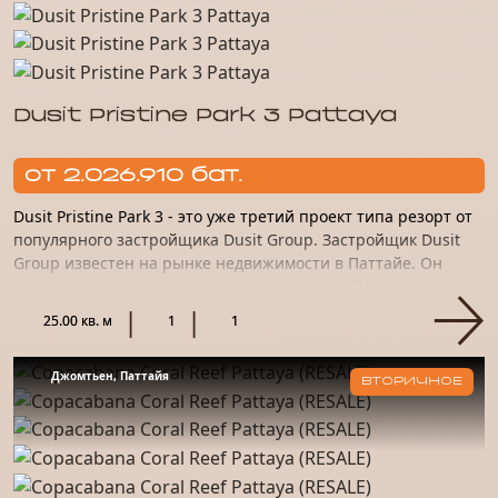
Dusit Pristine Park 3 Pattaya
от 2.026.910 бат.
Dusit Pristine Park 3 - это уже третий проект типа резорт от
популярного застройщика Dusit Group. Застройщик Dusit
Group известен на рынке недвижимости в Паттайе. Он
активно застраивает самые престижные районы
курортного...
25.00 кв. м
1
1
Джомтьен, Паттайя
ВТОРИЧНОЕ