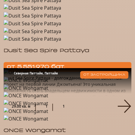
Dusit Sea Spire Pattaya
от 5.551.970 бат.
Северная Паттайя, Паттайя
ОТ ЗАСТРОЙЩИКА
Dusit Sea Spire Pattaya - долгожданный новый высотный
проект на первой линии Джомтьена! Это уникальная
возможность стать владельцем недвижимости в одном из
самых перспективных проектов на рынке Паттайи. Этот
проект – на...
29.00 кв. м
1
1
ONCE Wongamat