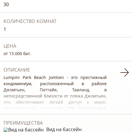
30
КОЛИЧЕСТВО КОМНАТ
1
ЦЕНА
от 15.000 бат.
ОПИСАНИЕ
Lumpini Park Beach Jomtien - это престижный
кондоминиум, расположенный в районе
Джомтьен, Паттайя, Таиланд, в
непосредственной близости от пляжа Джомтьен,
что обеспечивает легкий доступ к морю.
Разработанный компанией
LPN Development
,
этот проект был завершен
в 2013 году
.​
Lumpini Park Beach Jomtien вобрал в себя всё
ПРЕИМУЩЕСТВА
лучшее, что нужно для повседневной жизни и
Вид на бассейн