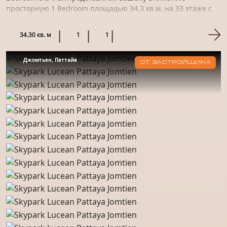
просторную 1 Bedroom площадью 34,3 кв.м. на 33 этаже с
прекрасным видом на море. Пространство отделано
качественным материало...
34.30 кв. м
1
1
Джомтьен, Паттайя
ОТ ЗАСТРОЙЩИКА