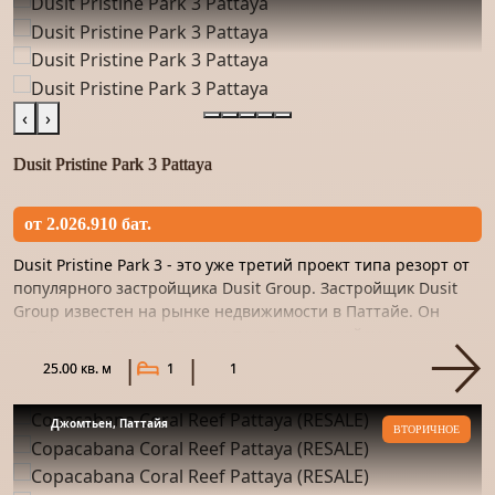
‹
›
Dusit Pristine Park 3 Pattaya
от 2.026.910 бат.
Dusit Pristine Park 3 - это уже третий проект типа резорт от
популярного застройщика Dusit Group. Застройщик Dusit
Group известен на рынке недвижимости в Паттайе. Он
активно застраивает самые престижные районы
курортного...
25.00 кв. м
1
1
Джомтьен, Паттайя
ВТОРИЧНОЕ