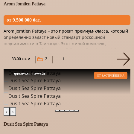
Arom Jomtien Pattaya
от 9.500.000 бат.
Arom Jomtien Pattaya – это проект премиум-класса, который
определенно задаст новый стандарт роскошной
недвижимости в Таиланде. Этот жилой комплекс,
спроектированный компанией Colours Development Co.,
Ltd., является прод...
33.00 кв. м
2
1
Джомтьен, Паттайя
ОТ ЗАСТРОЙЩИКА
‹
›
Dusit Sea Spire Pattaya