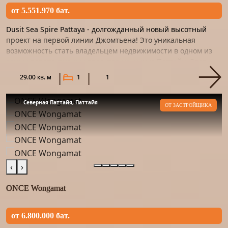
от 5.551.970 бат.
Dusit Sea Spire Pattaya - долгожданный новый высотный
проект на первой линии Джомтьена! Это уникальная
возможность стать владельцем недвижимости в одном из
самых перспективных проектов на рынке Паттайи. Этот
проект – на...
29.00 кв. м
1
1
Северная Паттайя, Паттайя
ОТ ЗАСТРОЙЩИКА
‹
›
ONCE Wongamat
от 6.800.000 бат.