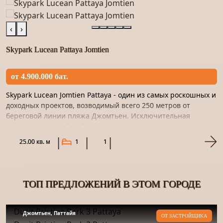
‹
›
Skypark Lucean Pattaya Jomtien
от 4.900.000 бат.
Skypark Lucean Jomtien Pattaya - один из самых роскошных и
доходных проектов, возводимый всего 250 метров от
береговой линии пляжа Джомтьен. Исключительная
роскошь, высочайший уровень сервиса, полная
конфиденциальность...
25.00 кв. м
1
1
ТОП ПРЕДЛОЖЕНИЙ В ЭТОМ ГОРОДЕ
Джомтьен, Паттайя
ОТ ЗАСТРОЙЩИКА