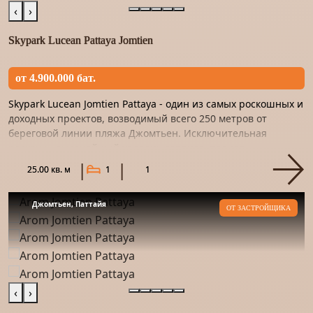
‹
›
Skypark Lucean Pattaya Jomtien
от 4.900.000 бат.
Skypark Lucean Jomtien Pattaya - один из самых роскошных и
доходных проектов, возводимый всего 250 метров от
береговой линии пляжа Джомтьен. Исключительная
роскошь, высочайший уровень сервиса, полная
конфиденциальность...
25.00 кв. м
1
1
Джомтьен, Паттайя
ОТ ЗАСТРОЙЩИКА
‹
›