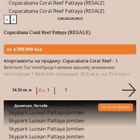
‹
›
Copacabana Coral Reef Pattaya (RESALE)
от 4.900.000 бат.
Апартаменты на продажу: Copacabana Coral Reef - 1
Bedroom Sia ViewПредставляем вашему вниманию
просторную 1 Bedroom площадью 34,3 кв.м. на 33 этаже с
прекрасным видом на море. Пространство отделано
качественным материало...
34.30 кв. м
1
1
Джомтьен, Паттайя
ОТ ЗАСТРОЙЩИКА