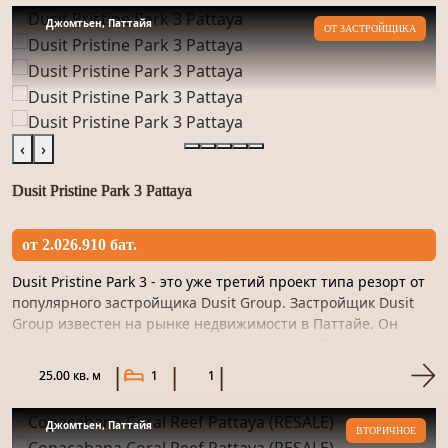
Джомтьен, Паттайя
ОТ ЗАСТРОЙЩИКА
‹
›
Dusit Pristine Park 3 Pattaya
от 2.026.910 бат.
Dusit Pristine Park 3 - это уже третий проект типа резорт от
популярного застройщика Dusit Group. Застройщик Dusit
Group известен на рынке недвижимости в Паттайе. Он
активно застраивает самые престижные районы
курортного...
25.00 кв. м
1
1
Джомтьен, Паттайя
ВТОРИЧНОЕ