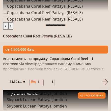
‹
›
Copacabana Coral Reef Pattaya (RESALE)
от 4.900.000 бат.
Апартаменты на продажу: Copacabana Coral Reef - 1
Bedroom Sia ViewПредставляем вашему вниманию
просторную 1 Bedroom площадью 34,3 кв.м. на 33 этаже с
прекрасным видом на море. Пространство отделано
качественным материало...
34.30 кв. м
1
1
Джомтьен, Паттайя
ОТ ЗАСТРОЙЩИКА