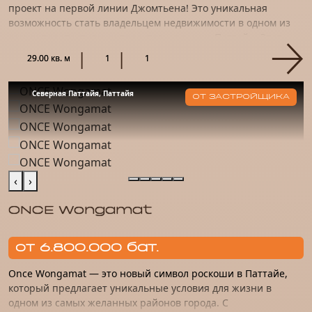
проект на первой линии Джомтьена! Это уникальная
возможность стать владельцем недвижимости в одном из
самых перспективных проектов на рынке Паттайи. Этот
проект – на...
29.00 кв. м
1
1
Северная Паттайя, Паттайя
ОТ ЗАСТРОЙЩИКА
‹
›
ONCE Wongamat
от 6.800.000 бат.
Once Wongamat — это новый символ роскоши в Паттайе,
который предлагает уникальные условия для жизни в
одном из самых желанных районов города. С