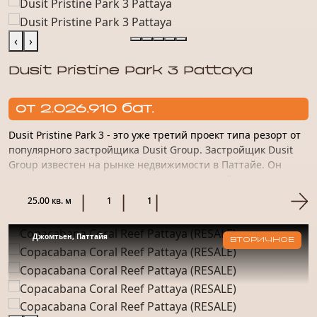
‹
›
Dusit Pristine Park 3 Pattaya
от 2.026.910 бат.
Dusit Pristine Park 3 - это уже третий проект типа резорт от
популярного застройщика Dusit Group. Застройщик Dusit
Group известен на рынке недвижимости в Паттайе. Он
активно застраивает самые престижные районы
курортного...
25.00 кв. м
1
1
Джомтьен, Паттайя
ВТОРИЧНОЕ