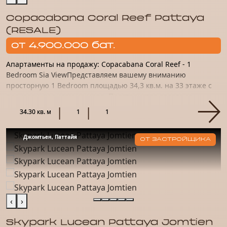
Copacabana Coral Reef Pattaya
(RESALE)
от 4.900.000 бат.
Апартаменты на продажу: Copacabana Coral Reef - 1
Bedroom Sia ViewПредставляем вашему вниманию
просторную 1 Bedroom площадью 34,3 кв.м. на 33 этаже с
прекрасным видом на море. Пространство отделано
качественным материало...
34.30 кв. м
1
1
Джомтьен, Паттайя
ОТ ЗАСТРОЙЩИКА
‹
›
Skypark Lucean Pattaya Jomtien