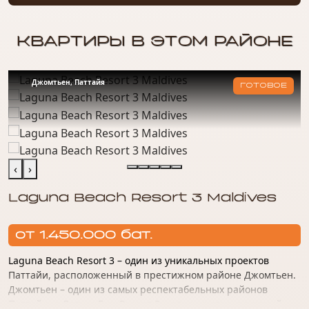
стильный и удобный деловой центр;
круглосуточную парковку.
КВАРТИРЫ В ЭТОМ РАЙОНЕ
Рядом с комплексом находятся остановки
общественного транспорта, круглосуточные
магазины и аптеки, банки и сервисные центры.
Джомтьен, Паттайя
ГОТОВОЕ
До пляжа Джомтьен — всего около 800 метров.
Кроме того, для собственников квартир действует
бесплатный трансфер.
‹
›
Laguna Beach Resort 3 Maldives
от 1.450.000 бат.
Laguna Beach Resort 3 – один из уникальных проектов
Паттайи, расположенный в престижном районе Джомтьен.
Джомтьен – один из самых респектабельных районов
Паттайи, а Лагуна Бич Резорт 3 – одно из его украшений.