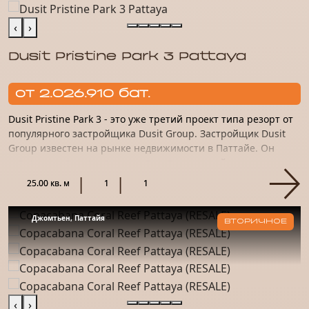
‹
›
Dusit Pristine Park 3 Pattaya
от 2.026.910 бат.
Dusit Pristine Park 3 - это уже третий проект типа резорт от
популярного застройщика Dusit Group. Застройщик Dusit
Group известен на рынке недвижимости в Паттайе. Он
активно застраивает самые престижные районы
курортного...
25.00 кв. м
1
1
Джомтьен, Паттайя
ВТОРИЧНОЕ
‹
›