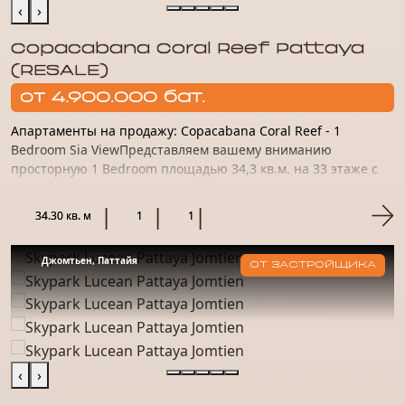
‹
›
Copacabana Coral Reef Pattaya
(RESALE)
от 4.900.000 бат.
Апартаменты на продажу: Copacabana Coral Reef - 1
Bedroom Sia ViewПредставляем вашему вниманию
просторную 1 Bedroom площадью 34,3 кв.м. на 33 этаже с
прекрасным видом на море. Пространство отделано
качественным материало...
34.30 кв. м
1
1
Джомтьен, Паттайя
ОТ ЗАСТРОЙЩИКА
‹
›