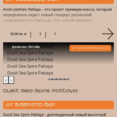
Arom Jomtien Pattaya – это проект премиум-класса, который
определенно задаст новый стандарт роскошной
недвижимости в Таиланде. Этот жилой комплекс,
спроектированный компанией Colours Development Co.,
Ltd., является прод...
33.00 кв. м
2
1
Джомтьен, Паттайя
ОТ ЗАСТРОЙЩИКА
‹
›
Dusit Sea Spire Pattaya
от 5.551.970 бат.
Dusit Sea Spire Pattaya - долгожданный новый высотный