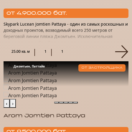
от 4.900.000 бат.
Skypark Lucean Jomtien Pattaya - один из самых роскошных и
доходных проектов, возводимый всего 250 метров от
береговой линии пляжа Джомтьен. Исключительная
роскошь, высочайший уровень сервиса, полная
конфиденциальность...
25.00 кв. м
1
1
Джомтьен, Паттайя
ОТ ЗАСТРОЙЩИКА
‹
›
Arom Jomtien Pattaya
от 9.500.000 бат.