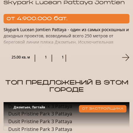
Skypark Lucean Pattaya Jomtien
от 4.900.000 бат.
Skypark Lucean Jomtien Pattaya - один из самых роскошных и
доходных проектов, возводимый всего 250 метров от
береговой линии пляжа Джомтьен. Исключительная
роскошь, высочайший уровень сервиса, полная
конфиденциальность...
25.00 кв. м
1
1
ТОП ПРЕДЛОЖЕНИЙ В ЭТОМ
ГОРОДЕ
Джомтьен, Паттайя
ОТ ЗАСТРОЙЩИКА