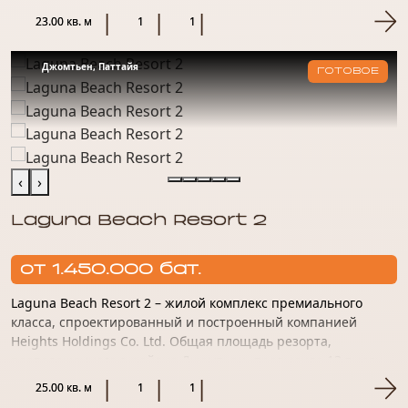
Продуманна...
23.00 кв. м
1
1
Джомтьен, Паттайя
ГОТОВОЕ
‹
›
Laguna Beach Resort 2
от 1.450.000 бат.
Laguna Beach Resort 2 – жилой комплекс премиального
класса, спроектированный и построенный компанией
Heights Holdings Co. Ltd. Общая площадь резорта,
расположенного в районе Джомтьен, превысила 13 тысяч
м². Локоничный фа...
25.00 кв. м
1
1