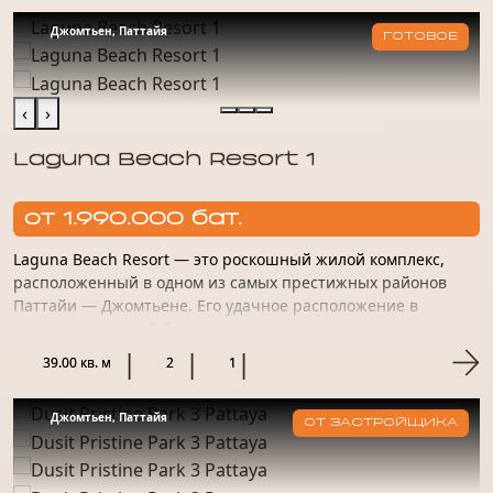
Джомтьен, Паттайя
ГОТОВОЕ
‹
›
Laguna Beach Resort 1
от 1.990.000 бат.
Laguna Beach Resort — это роскошный жилой комплекс,
расположенный в одном из самых престижных районов
Паттайи — Джомтьене. Его удачное расположение в
непосредственной близости от моря и города, а также в
тихом и спокойно...
39.00 кв. м
2
1
Джомтьен, Паттайя
ОТ ЗАСТРОЙЩИКА