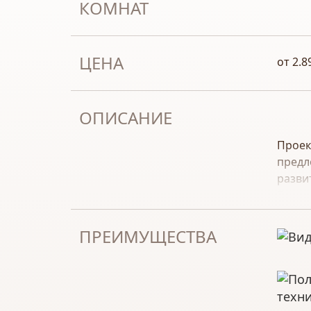
КОМНАТ
ЦЕНА
от 2.8
ОПИСАНИЕ
Прое
предл
разви
Высот
аэроп
путеш
ПРЕИМУЩЕСТВА
Типы 
Од
Дв
техн
Проек