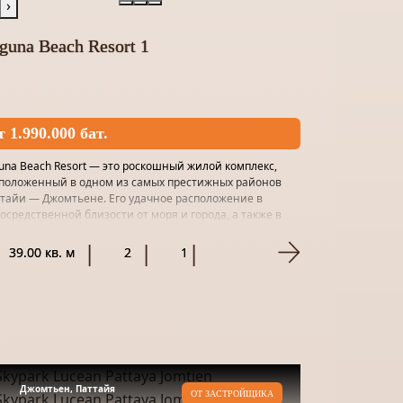
›
guna Beach Resort 1
т 1.990.000 бат.
una Beach Resort — это роскошный жилой комплекс,
положенный в одном из самых престижных районов
тайи — Джомтьене. Его удачное расположение в
осредственной близости от моря и города, а также в
ом и спокойно...
39.00 кв. м
2
1
Джомтьен, Паттайя
ОТ ЗАСТРОЙЩИКА