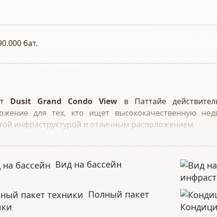
90.000 бат.
кт
Dusit Grand Condo View
в Паттайе действитель
ожение для тех, кто ищет высококачественную не
той инфраструктурой и отличным расположением.
ное здание в районе Джомтьен, всего в 500 метрах о
орта Утапао, что делает его удобным для туристов
ествующих.
Вид на бассейн
апартаментов и цены
:
инфраст
нокомнатные квартиры (от 34 м²) – 2,890 млн бат.
Полный пакет
ухкомнатные квартиры (от 41 м²) – 4,200 млн бат.
ики
Кондиц
т предлагает
классовую отделку «Люкс»
, что озна