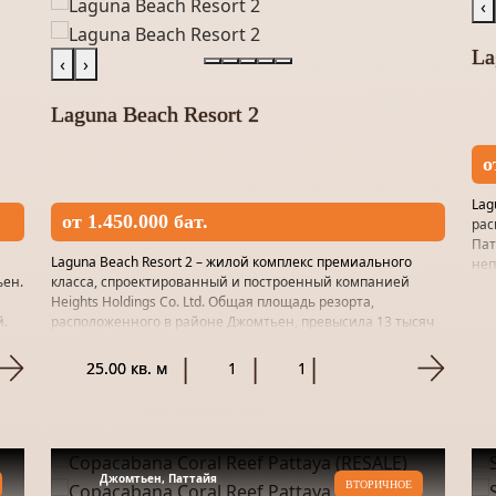
‹
La
‹
›
Laguna Beach Resort 2
о
Lag
от 1.450.000 бат.
рас
Пат
Laguna Beach Resort 2 – жилой комплекс премиального
неп
ьен.
класса, спроектированный и построенный компанией
тих
Heights Holdings Co. Ltd. Общая площадь резорта,
й.
расположенного в районе Джомтьен, превысила 13 тысяч
м². Локоничный фа...
25.00 кв. м
1
1
Джомтьен, Паттайя
ВТОРИЧНОЕ