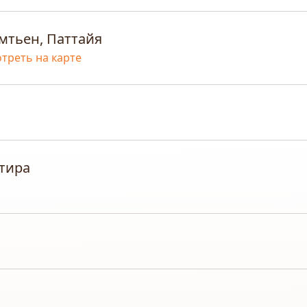
мтьен, Паттайя
треть на карте
тира