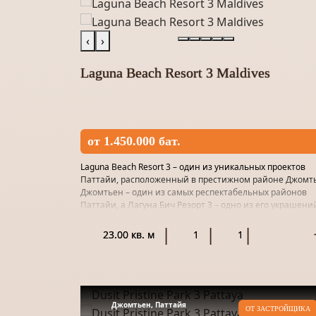
‹
›
Laguna Beach Resort 3 Maldives
от 1.450.000 бат.
Laguna Beach Resort 3 – один из уникальных проектов
Паттайи, расположенный в престижном районе Джомт
Джомтьен – один из самых респектабельных районов
Паттайи, а Лагуна Бич Резорт 3 – одно из его украшени
Продуманна...
23.00 кв. м
1
1
Джомтьен, Паттайя
ОТ ЗАСТРОЙЩИКА