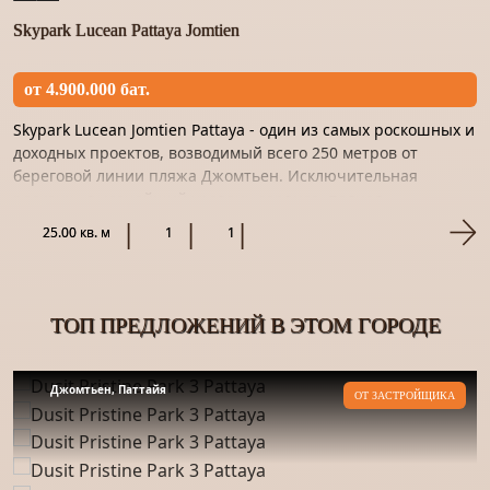
Skypark Lucean Pattaya Jomtien
от 4.900.000 бат.
Skypark Lucean Jomtien Pattaya - один из самых роскошных и
доходных проектов, возводимый всего 250 метров от
береговой линии пляжа Джомтьен. Исключительная
роскошь, высочайший уровень сервиса, полная
конфиденциальность...
25.00 кв. м
1
1
ТОП ПРЕДЛОЖЕНИЙ В ЭТОМ ГОРОДЕ
Джомтьен, Паттайя
ОТ ЗАСТРОЙЩИКА