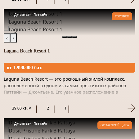
объединяет комфорт, элегантность и
исключительное качество.
Станьте владельцами недвижимости своей
Джомтьен, Паттайя
ГОТОВОЕ
мечты в Таиланде уже сегодня! Свяжитесь с
нами прямо сейчас!
‹
›
Laguna Beach Resort 1
от 1.990.000 бат.
Laguna Beach Resort — это роскошный жилой комплекс,
расположенный в одном из самых престижных районов
Паттайи — Джомтьене. Его удачное расположение в
непосредственной близости от моря и города, а также в
тихом и спокойно...
39.00 кв. м
2
1
Джомтьен, Паттайя
ОТ ЗАСТРОЙЩИКА