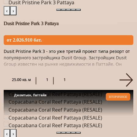
‹
›
Dusit Pristine Park 3 Pattaya
от 2.026.910 бат.
Dusit Pristine Park 3 - это уже третий проект типа резорт от
популярного застройщика Dusit Group. Застройщик Dusit
Group известен на рынке недвижимости в Паттайе. Он
активно застраивает самые престижные районы
курортного...
25.00 кв. м
1
1
Джомтьен, Паттайя
ВТОРИЧНОЕ
‹
›