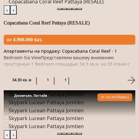
‹
›
Copacabana Coral Reef Pattaya (RESALE)
от 4.900.000 бат.
Апартаменты на продажу: Copacabana Coral Reef - 1
Bedroom Sia ViewПредставляем вашему вниманию
просторную 1 Bedroom площадью 34,3 кв.м. на 33 этаже с
прекрасным видом на море. Пространство отделано
качественным материало...
34.30 кв. м
1
1
Джомтьен, Паттайя
ОТ ЗАСТРОЙЩИКА
‹
›