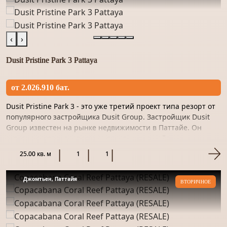
‹
›
Dusit Pristine Park 3 Pattaya
от 2.026.910 бат.
Dusit Pristine Park 3 - это уже третий проект типа резорт от
популярного застройщика Dusit Group. Застройщик Dusit
Group известен на рынке недвижимости в Паттайе. Он
активно застраивает самые престижные районы
курортного...
25.00 кв. м
1
1
Джомтьен, Паттайя
ВТОРИЧНОЕ