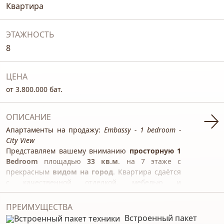
Квартира
ЭТАЖНОСТЬ
8
ЦЕНА
от 3.800.000 бат.
ОПИСАНИЕ
Апартаменты на продажу:
Embassy - 1 bedroom -
City View
Представляем вашему вниманию
просторную 1
Bedroom
площадью
33 кв.м
. на 7 этаже с
прекрасным
видом на город
. Квартира сдаётся
с качественной отделкой, мебелью и
необходимой бытовой техникой.
ПРЕИМУЩЕСТВА
Обратите внимание: Есть выбор этой
Встроенный пакет