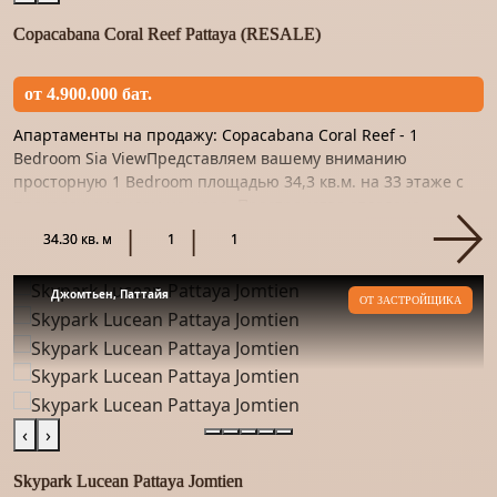
Copacabana Coral Reef Pattaya (RESALE)
от 4.900.000 бат.
Апартаменты на продажу: Copacabana Coral Reef - 1
Bedroom Sia ViewПредставляем вашему вниманию
просторную 1 Bedroom площадью 34,3 кв.м. на 33 этаже с
прекрасным видом на море. Пространство отделано
качественным материало...
34.30 кв. м
1
1
Джомтьен, Паттайя
ОТ ЗАСТРОЙЩИКА
‹
›
Skypark Lucean Pattaya Jomtien