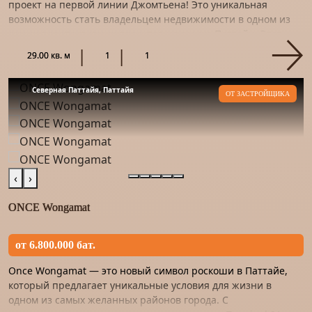
проект на первой линии Джомтьена! Это уникальная
возможность стать владельцем недвижимости в одном из
самых перспективных проектов на рынке Паттайи. Этот
проект – на...
29.00 кв. м
1
1
Северная Паттайя, Паттайя
ОТ ЗАСТРОЙЩИКА
‹
›
ONCE Wongamat
от 6.800.000 бат.
Once Wongamat — это новый символ роскоши в Паттайе,
который предлагает уникальные условия для жизни в
одном из самых желанных районов города. С