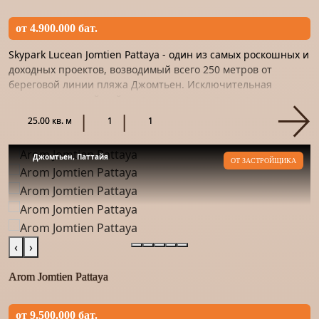
от 4.900.000 бат.
Skypark Lucean Jomtien Pattaya - один из самых роскошных и
доходных проектов, возводимый всего 250 метров от
береговой линии пляжа Джомтьен. Исключительная
роскошь, высочайший уровень сервиса, полная
конфиденциальность...
25.00 кв. м
1
1
Джомтьен, Паттайя
ОТ ЗАСТРОЙЩИКА
‹
›
Arom Jomtien Pattaya
от 9.500.000 бат.