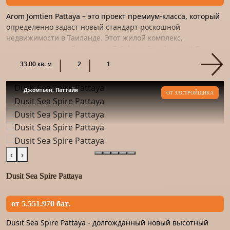
Arom Jomtien Pattaya – это проект премиум-класса, который
определенно задаст новый стандарт роскошной
недвижимости в Таиланде. Этот жилой комплекс,
спроектированный компанией Colours Development Co.,
Ltd., является прод...
33.00 кв. м
2
1
Джомтьен, Паттайя
ОТ ЗАСТРОЙЩИКА
‹
›
Dusit Sea Spire Pattaya
от 5.551.970 бат.
Dusit Sea Spire Pattaya - долгожданный новый высотный