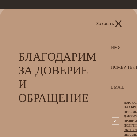
×
Закрыть
БЛАГОДАРИМ
ЗА ДОВЕРИЕ
И
ОБРАЩЕНИЕ
ДАЮ СО
НА ОБР
ПЕРСОН
ДАННЫ
ПРИНИ
ПОЛИТИ
ОБРАБО
ПЕРСОН