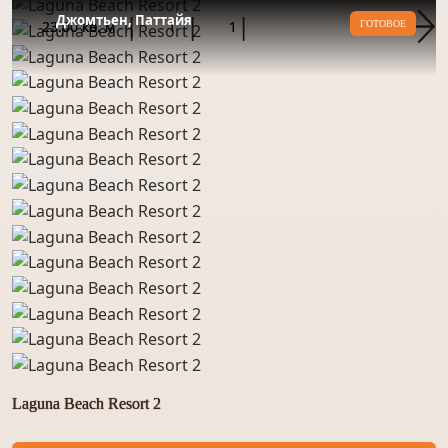
Джомтьен, Паттайя
23.00 кв. м
1
1
ГОТОВОЕ
Laguna Beach Resort 2