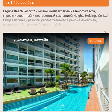
от 1.450.000 бат.
Laguna Beach Resort 2 – жилой комплекс премиального класса,
спроектированный и построенный компанией Heights Holdings Co. Ltd.
Общая площадь резорта, расположенного в районе Джомтьен,
превысила 13 тысяч м². Локоничный фа...
25.00 кв. м
1
1
Джомтьен, Паттайя
ГОТОВОЕ