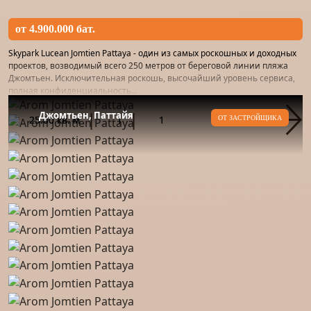
от 4.900.000 бат.
Skypark Lucean Jomtien Pattaya - один из самых роскошных и доходных
проектов, возводимый всего 250 метров от береговой линии пляжа
Джомтьен. Исключительная роскошь, высочайший уровень сервиса,
полная конфиденциальность...
Джомтьен, Паттайя
25.00 кв. м
1
1
ОТ ЗАСТРОЙЩИКА