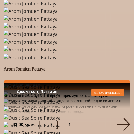
Arom Jomtien Pattaya
от 9.500.000 бат.
Джомтьен, Паттайя
ОТ ЗАСТРОЙЩИКА
Arom Jomtien Pattaya – это проект премиум-класса, который
определенно задаст новый стандарт роскошной недвижимости в
Таиланде. Этот жилой комплекс, спроектированный компанией
Colours Development Co., Ltd., является прод...
33.00 кв. м
2
1