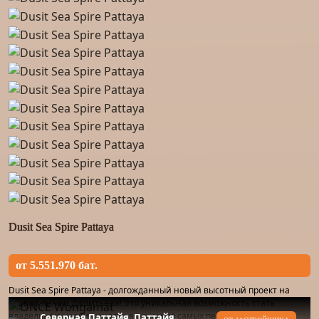
Dusit Sea Spire Pattaya
от 5.551.970 бат.
Dusit Sea Spire Pattaya - долгожданный новый высотный проект на
первой линии Джомтьена! Это уникальная возможность стать
владельцем недвижимости в одном из самых перспективных
Северная Паттайя, Паттайя