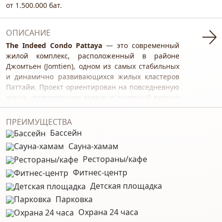
от 1.500.000 бат.
ОПИСАНИЕ
The Indeed Condo Pattaya
— это современный
жилой комплекс, расположенный в районе
Джомтьен (Jomtien), одном из самых стабильных
и динамично развивающихся жилых кластеров
Паттайи. Проект ориентирован на повседневную
жизнь, долгосрочную аренду и понятный вход на
рынок недвижимости Таиланда. Застройщик
предлагает продуманное жильё без избыточного
ПРЕИМУЩЕСТВА
позиционирования в «премиум-сегмент», но с
Бассейн
качественной отделкой и полной меблировкой.
Сауна-хамам
Комплекс находится на этапе
pre-sale
, что
Рестораны/кафе
обеспечивает лучший выбор планировок, более
гибкие условия и цены ниже рыночных.
Фитнес-центр
Детская площадка
Планировки и площади
Парковка
Проект предлагает компактные, но
Охрана 24 часа
эргономичные планировки, ориентированные на