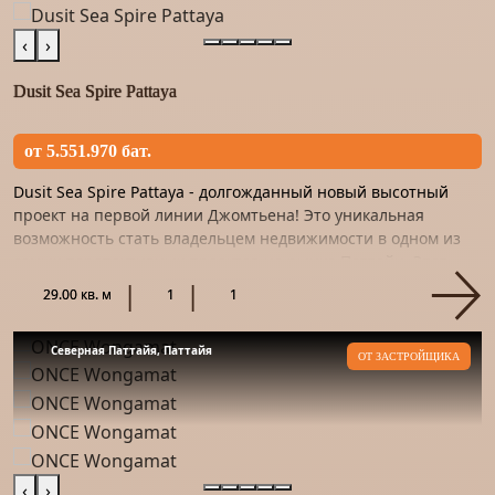
‹
›
Dusit Sea Spire Pattaya
от 5.551.970 бат.
Dusit Sea Spire Pattaya - долгожданный новый высотный
проект на первой линии Джомтьена! Это уникальная
возможность стать владельцем недвижимости в одном из
самых перспективных проектов на рынке Паттайи. Этот
проект – на...
29.00 кв. м
1
1
Северная Паттайя, Паттайя
ОТ ЗАСТРОЙЩИКА
‹
›