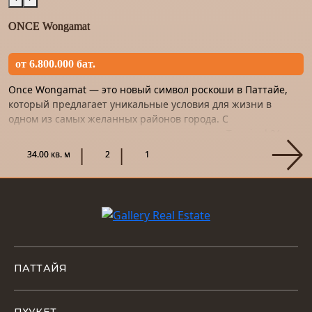
ONCE Wongamat
от 6.800.000 бат.
Once Wongamat — это новый символ роскоши в Паттайе,
который предлагает уникальные условия для жизни в
одном из самых желанных районов города. С
расположением напротив торгового центра Terminal 21,
этот проект станет не т...
34.00 кв. м
2
1
ПАТТАЙЯ