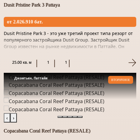
Dusit Pristine Park 3 Pattaya
от 2.026.910 бат.
Dusit Pristine Park 3 - это уже третий проект типа резорт от
популярного застройщика Dusit Group. Застройщик Dusit
Group известен на рынке недвижимости в Паттайе. Он
активно застраивает самые престижные районы
курортного...
25.00 кв. м
1
1
Джомтьен, Паттайя
ВТОРИЧНОЕ
‹
›
Copacabana Coral Reef Pattaya (RESALE)