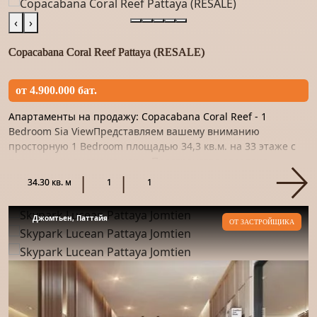
‹
›
Copacabana Coral Reef Pattaya (RESALE)
от 4.900.000 бат.
Апартаменты на продажу: Copacabana Coral Reef - 1
Bedroom Sia ViewПредставляем вашему вниманию
просторную 1 Bedroom площадью 34,3 кв.м. на 33 этаже с
прекрасным видом на море. Пространство отделано
качественным материало...
34.30 кв. м
1
1
Джомтьен, Паттайя
ОТ ЗАСТРОЙЩИКА