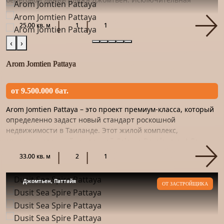
роскошь, высочайший уровень сервиса, полная
конфиденциальность...
25.00 кв. м
1
1
‹
›
Arom Jomtien Pattaya
от 9.500.000 бат.
Arom Jomtien Pattaya – это проект премиум-класса, который
определенно задаст новый стандарт роскошной
недвижимости в Таиланде. Этот жилой комплекс,
спроектированный компанией Colours Development Co.,
Ltd., является прод...
33.00 кв. м
2
1
Джомтьен, Паттайя
ОТ ЗАСТРОЙЩИКА