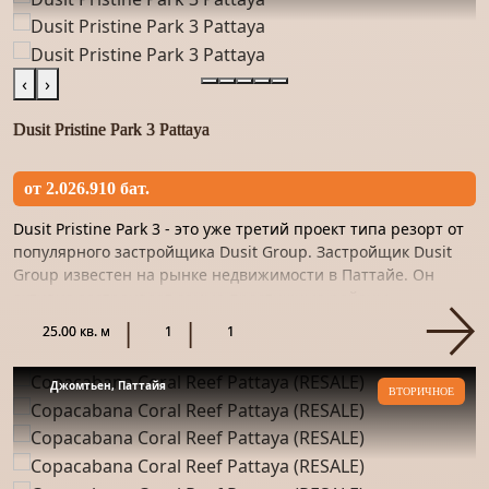
‹
›
Dusit Pristine Park 3 Pattaya
от 2.026.910 бат.
Dusit Pristine Park 3 - это уже третий проект типа резорт от
популярного застройщика Dusit Group. Застройщик Dusit
Group известен на рынке недвижимости в Паттайе. Он
активно застраивает самые престижные районы
курортного...
25.00 кв. м
1
1
Джомтьен, Паттайя
ВТОРИЧНОЕ