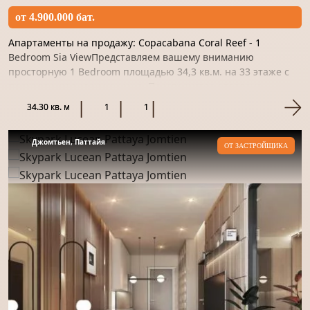
от 4.900.000 бат.
Апартаменты на продажу: Copacabana Coral Reef - 1
Bedroom Sia ViewПредставляем вашему вниманию
просторную 1 Bedroom площадью 34,3 кв.м. на 33 этаже с
прекрасным видом на море. Пространство отделано
качественным материало...
34.30 кв. м
1
1
Джомтьен, Паттайя
ОТ ЗАСТРОЙЩИКА