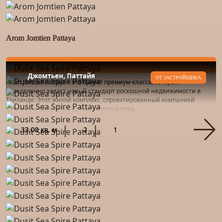
Arom Jomtien Pattaya
от 9.500.000 бат.
Джомтьен, Паттайя
ОТ ЗАСТРОЙЩИКА
Arom Jomtien Pattaya – это проект премиум-класса, который
определенно задаст новый стандарт роскошной недвижимости в
Таиланде. Этот жилой комплекс, спроектированный компанией
Colours Development Co., Ltd., является прод...
33.00 кв. м
2
1