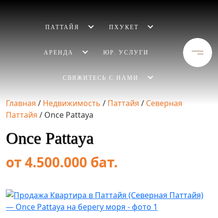
ПАТТАЙЯ
ПХУКЕТ
АРЕНДА
ЮР. УСЛУГИ
СВЯЖИТЕСЬ С НАМИ
Главная
/
Недвижимость
/
Паттайя
/
Северная
Паттайя
/
Once Pattaya
Once Pattaya
от 4.500.000 бат.