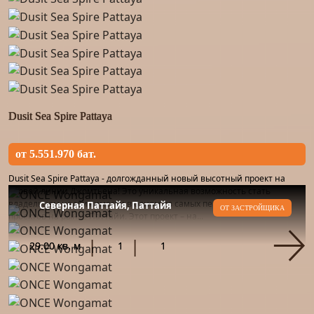
Dusit Sea Spire Pattaya
от 5.551.970 бат.
Dusit Sea Spire Pattaya - долгожданный новый высотный проект на
первой линии Джомтьена! Это уникальная возможность стать
владельцем недвижимости в одном из самых перспективных
Северная Паттайя, Паттайя
ОТ ЗАСТРОЙЩИКА
проектов на рынке Паттайи. Этот проект – на...
29.00 кв. м
1
1