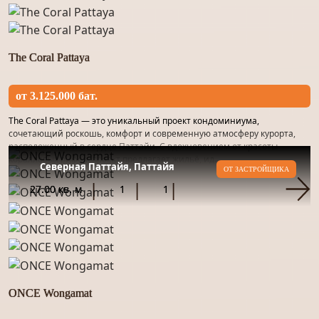
The Coral Pattaya
от 3.125.000 бат.
The Coral Pattaya — это уникальный проект кондоминиума,
сочетающий роскошь, комфорт и современную атмосферу курорта,
расположенный в сердце Паттайи. С вдохновением от красоты
коралловых рифов, проект предлагает жильё, ид...
Северная Паттайя, Паттайя
ОТ ЗАСТРОЙЩИКА
27.00 кв. м
1
1
ONCE Wongamat