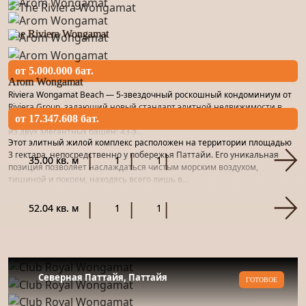
The Riviera Wongamat
от 5.000.000 бат.
Arom Wongamat
Riviera Wongamat Beach — 5-звездочный роскошный кондоминиум от
Riviera Group, задающий новый стандарт элитной недвижимости в
от 17.347.608 бат.
Паттайе. Завершенный в 2017 году, этот высотный комплекс состоит
из двух элегантных башен: 43-э...
Этот элитный жилой комплекс расположен на территории площадью
3 гектара, непосредственно у побережья Паттайи. Его уникальная
35.00 кв. м
1
1
позиция позволяет наслаждаться чистым морским воздухом,
тишиной и покоем, находясь всего лишь в...
52.04 кв. м
1
1
Северная Паттайя, Паттайя
ГОТОВОЕ