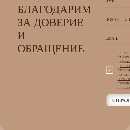
БЛАГОДАРИМ
ЗА ДОВЕРИЕ
И
ОБРАЩЕНИЕ
ДАЮ СО
НА ОБР
ПЕРСОН
ДАННЫ
ПРИНИ
ПОЛИТИ
ОБРАБО
ПЕРСОН
ДАННЫХ
ОТПРАВ