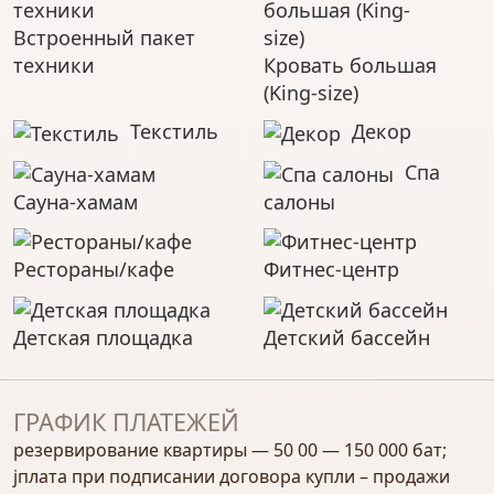
супермаркетом, бутиками, фудкортом и
Встроенный пакет
ресторанами.
Японские бани Onsen & Spa
на верхних
техники
Кровать большая
этажах.
(King-size)
Бассейн
,
джакузи
,
игровая зона для детей
,
Текстиль
Декор
тренажерный зал
и
скверы
.
Парковка на 134 места
и удобные рабочие
Спа
зоны.
Сауна-хамам
салоны
Расположение
:
Рестораны/кафе
Фитнес-центр
Once Pattaya расположен на севере Паттайи, в
районе Na Kluea, рядом с популярными
пляжами, торговым центром
Terminal 21
,
Детская площадка
Детский бассейн
банками, ресторанами и
достопримечательностями.
Это один из самых престижных и удобных
ГРАФИК ПЛАТЕЖЕЙ
районов Паттайи.
резервирование квартиры — 50 00 — 150 000 бат;
Покупка и рассрочка
:
jплата при подписании договора купли – продажи