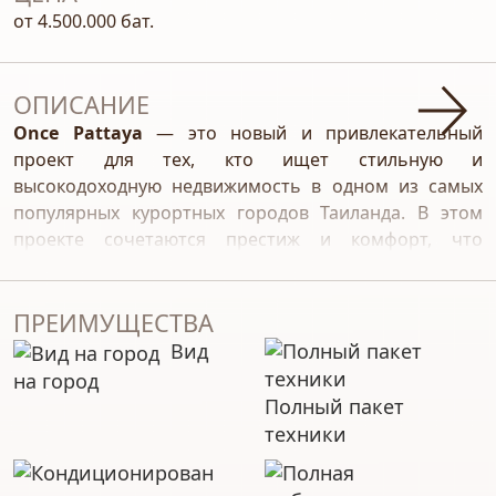
от 4.500.000 бат.
ОПИСАНИЕ
Once Pattaya
— это новый и привлекательный
проект для тех, кто ищет стильную и
высокодоходную недвижимость в одном из самых
популярных курортных городов Таиланда. В этом
проекте сочетаются престиж и комфорт, что
привлекает не только туристов, но и инвесторов со
всего мира. Подробности, которые могут быть
полезны для потенциальных покупателей:
ПРЕИМУЩЕСТВА
Ключевые особенности Once
Вид
Pattaya Wongamat
на город
Полный пакет
Доходность от инвестиций
:
техники
Застройщик гарантирует владельцам квартир
доходность от 6% годовых в течение минимум