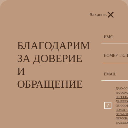
×
Закрыть
БЛАГОДАРИМ
ЗА ДОВЕРИЕ
И
ОБРАЩЕНИЕ
ДАЮ СО
НА ОБР
ПЕРСОН
ДАННЫ
ПРИНИ
ПОЛИТИ
ОБРАБО
ПЕРСОН
ДАННЫХ